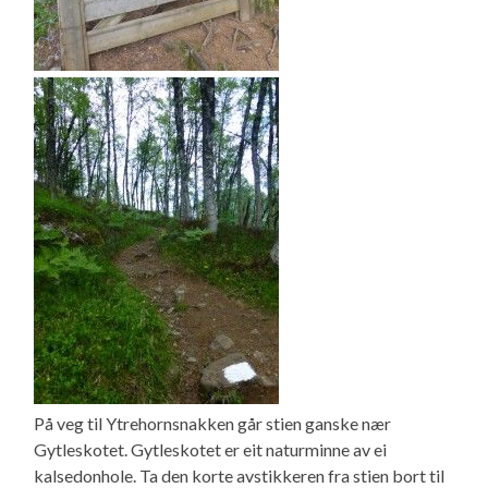
På veg til Ytrehornsnakken går stien ganske nær
Gytleskotet. Gytleskotet er eit naturminne av ei
kalsedonhole. Ta den korte avstikkeren fra stien bort til