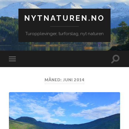
NYTNATUREN.NO
Turopplevinger, turforslag, nyt naturen
Veksle
Veksle
søkefe
mobilmeny
MÅNED:
JUNI 2014