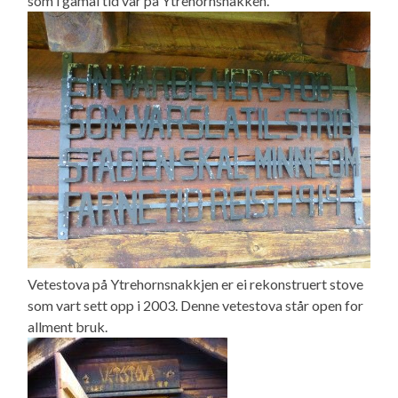
som i gamal tid var på Ytrehornsnakken.
Vetestova på Ytrehornsnakkjen er ei rekonstruert stove
som vart sett opp i 2003. Denne vetestova står open for
allment bruk.