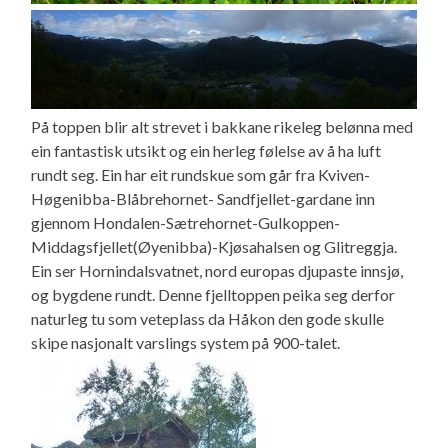
På toppen blir alt strevet i bakkane rikeleg belønna med
ein fantastisk utsikt og ein herleg følelse av å ha luft
rundt seg. Ein har eit rundskue som går fra Kviven-
Høgenibba-Blåbrehornet- Sandfjellet-gardane inn
gjennom Hondalen-Sætrehornet-Gulkoppen-
Middagsfjellet(Øyenibba)-Kjøsahalsen og Glitreggja.
Ein ser Hornindalsvatnet, nord europas djupaste innsjø,
og bygdene rundt. Denne fjelltoppen peika seg derfor
naturleg tu som veteplass da Håkon den gode skulle
skipe nasjonalt varslings system på 900-talet.