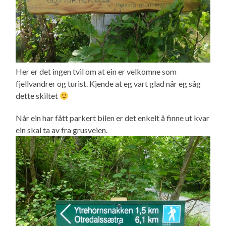
Her er det ingen tvil om at ein er velkomne som
fjellvandrer og turist. Kjende at eg vart glad når eg såg
dette skiltet
Når ein har fått parkert bilen er det enkelt å finne ut kvar
ein skal ta av fra grusveien.