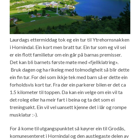
Laurdags ettermiddag tok eg ein tur til Ytrehornsnakken
i Hornindal. Ein kort men bratt tur. Ein tur som eg vil sei
er ein flott familietur om ein går på barnas premisser.
Det kan bli barnets første møte med «fjellklatring».
Bruk dagen og ha rikeleg med tolmodigheit så blir dette
ein fin tur. For dei som ikkje tek med barn så er dette ein
forholdsvis kort tur. Fra der ein parkerer bilen er det ca
1.5 kilometer til toppen. Da kan ein velge om ein vil ta
det roleg eller ha meir fart i beina og ta det som ei
treningsøkt. Ein vil vel uansett kjenne det i lår og rompe
musklatur :-).
For å kome til utgangspunktet så køyrer ein til Grodås,
komunesenteret i Hornindal og den austlegaste delen av