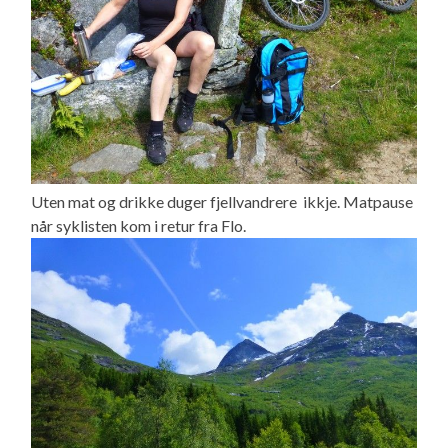
Uten mat og drikke duger fjellvandrere ikkje. Matpause
når syklisten kom i retur fra Flo.