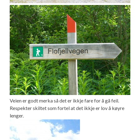
Veien er godt merka så det er ikkje fare for å gå feil.
Respekter skiltet som fortel at det ikkje er lov å køyre
lenger.