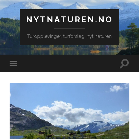
NYTNATUREN.NO
Turopplevinger, turforslag, nyt naturen
Veksle
Veksle
søkefe
mobilmeny