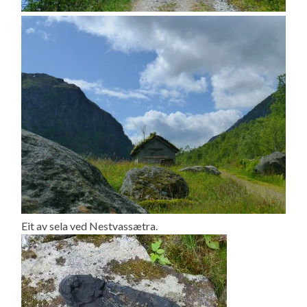
Eit av sela ved Nestvassætra.