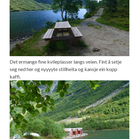
Det ermange fine kvileplasser langs veien. Fint å setje
seg ned her og nyyyyte stillheita og kansje ein kopp
kaffi.