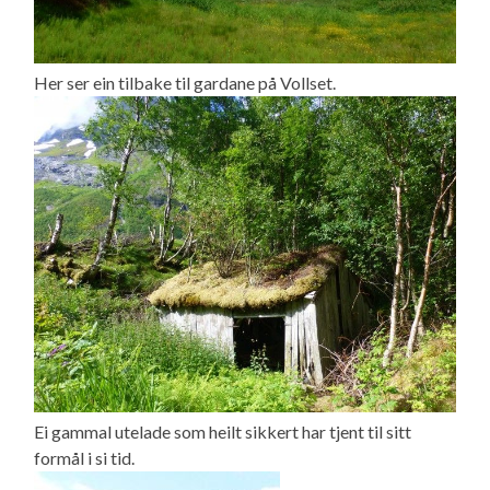
Her ser ein tilbake til gardane på Vollset.
Ei gammal utelade som heilt sikkert har tjent til sitt
formål i si tid.