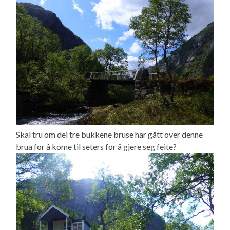
Skal tru om dei tre bukkene bruse har gått over denne
brua for å kome til seters for å gjere seg feite?