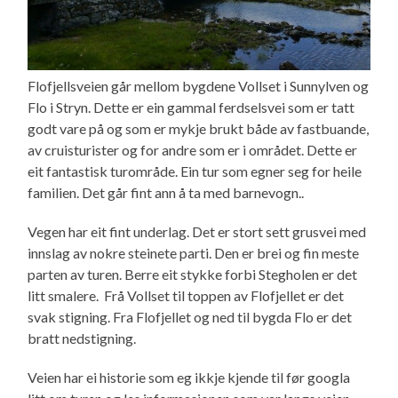
Flofjellsveien går mellom bygdene Vollset i Sunnylven og
Flo i Stryn. Dette er ein gammal ferdselsvei som er tatt
godt vare på og som er mykje brukt både av fastbuande,
av cruisturister og for andre som er i området. Dette er
eit fantastisk turområde. Ein tur som egner seg for heile
familien. Det går fint ann å ta med barnevogn..
Vegen har eit fint underlag. Det er stort sett grusvei med
innslag av nokre steinete parti. Den er brei og fin meste
parten av turen. Berre eit stykke forbi Stegholen er det
litt smalere. Frå Vollset til toppen av Flofjellet er det
svak stigning. Fra Flofjellet og ned til bygda Flo er det
bratt nedstigning.
Veien har ei historie som eg ikkje kjende til før googla