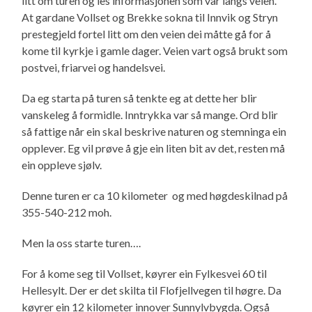
litt om turen og les informasjonen som var langs veien.
At gardane Vollset og Brekke sokna til Innvik og Stryn
prestegjeld fortel litt om den veien dei måtte gå for å
kome til kyrkje i gamle dager. Veien vart også brukt som
postvei, friarvei og handelsvei.
Da eg starta på turen så tenkte eg at dette her blir
vanskeleg å formidle. Inntrykka var så mange. Ord blir
så fattige når ein skal beskrive naturen og stemninga ein
opplever. Eg vil prøve å gje ein liten bit av det, resten må
ein oppleve sjølv.
Denne turen er ca 10 kilometer og med høgdeskilnad på
355-540-212 moh.
Men la oss starte turen….
For å kome seg til Vollset, køyrer ein Fylkesvei 60 til
Hellesylt. Der er det skilta til Flofjellvegen til høgre. Da
køyrer ein 12 kilometer innover Sunnylvbygda. Også