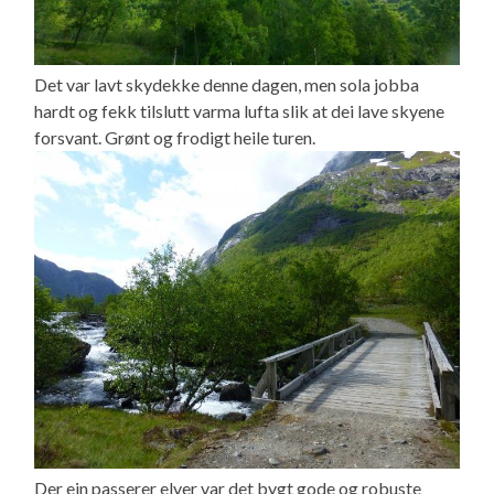
Det var lavt skydekke denne dagen, men sola jobba
hardt og fekk tilslutt varma lufta slik at dei lave skyene
forsvant. Grønt og frodigt heile turen.
Der ein passerer elver var det bygt gode og robuste