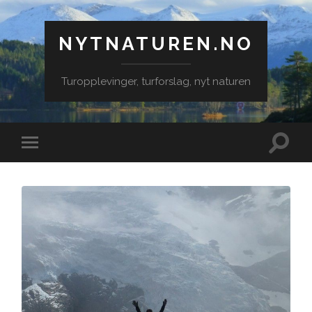
NYTNATUREN.NO
Turopplevinger, turforslag, nyt naturen
Veksle
Veksle
søkefe
mobilmeny