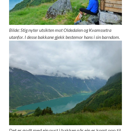
Bilde: Stig nyter utsikten mot Oldedalen og Kvamssetra
utanfor. I desse bakkane gjekk bestemor hans i sin barndom.
Det er godt med ein pust i bakken når ein er komt opp til