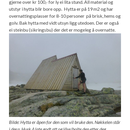
gjerne over kr 100,- for ly ei lita stund. All material og
utstyr i hytta blir bore opp. Hytta er på 19 m2 og har
overnattingsplasser for 8-10 personer på brisk, hems og
golv. Bak hytta med vidt utsyn ligg utedoen. Der er også
ei steinbu (sikringsbu) der det er mogeleg å overnatte.
Bilde: Hytta er åpen for den som vil bruke den. Nøkkelen står
i døra. Husk å late godt att og låse/bolte den etter deg.