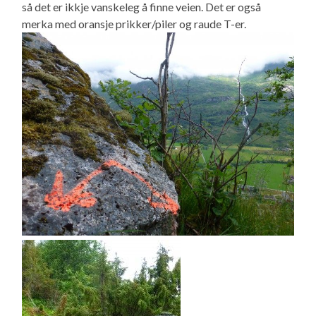
så det er ikkje vanskeleg å finne veien. Det er også
merka med oransje prikker/piler og raude T-er.