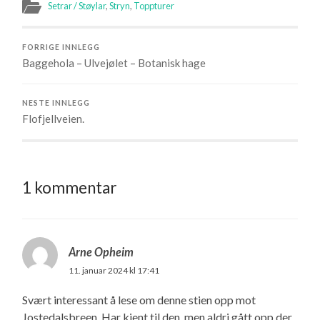
Setrar / Støylar
,
Stryn
,
Toppturer
FORRIGE INNLEGG
Baggehola – Ulvejølet – Botanisk hage
NESTE INNLEGG
Flofjellveien.
1 kommentar
Arne Opheim
11. januar 2024 kl 17:41
Svært interessant å lese om denne stien opp mot
Jostedalsbreen. Har kjent til den, men aldri gått opp der.