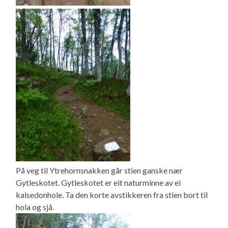
På veg til Ytrehornsnakken går stien ganske nær
Gytleskotet. Gytleskotet er eit naturminne av ei
kalsedonhole. Ta den korte avstikkeren fra stien bort til
hola og sjå.