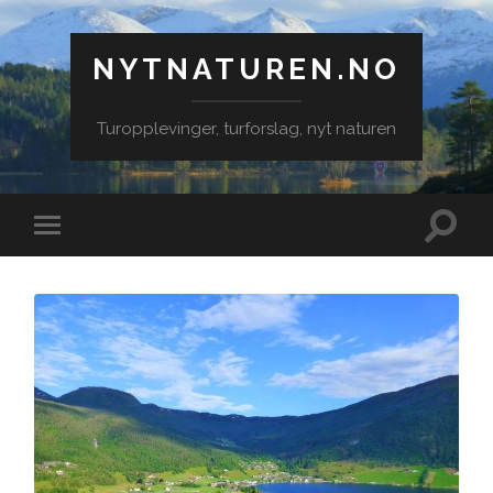
NYTNATUREN.NO
Turopplevinger, turforslag, nyt naturen
Veksle
Veksle
søkefe
mobilmeny