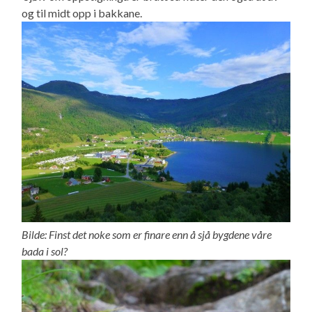
og til midt opp i bakkane.
Bilde: Finst det noke som er finare enn å sjå bygdene våre
bada i sol?