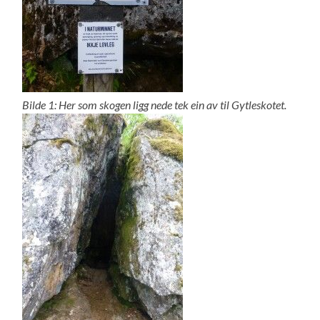
Bilde 1: Her som skogen ligg nede tek ein av til Gytleskotet.