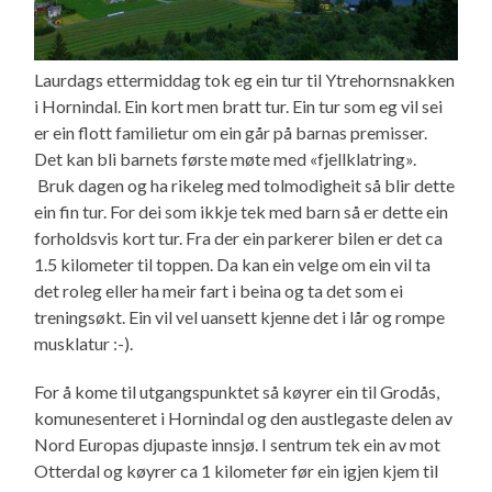
Laurdags ettermiddag tok eg ein tur til Ytrehornsnakken
i Hornindal. Ein kort men bratt tur. Ein tur som eg vil sei
er ein flott familietur om ein går på barnas premisser.
Det kan bli barnets første møte med «fjellklatring».
Bruk dagen og ha rikeleg med tolmodigheit så blir dette
ein fin tur. For dei som ikkje tek med barn så er dette ein
forholdsvis kort tur. Fra der ein parkerer bilen er det ca
1.5 kilometer til toppen. Da kan ein velge om ein vil ta
det roleg eller ha meir fart i beina og ta det som ei
treningsøkt. Ein vil vel uansett kjenne det i lår og rompe
musklatur :-).
For å kome til utgangspunktet så køyrer ein til Grodås,
komunesenteret i Hornindal og den austlegaste delen av
Nord Europas djupaste innsjø. I sentrum tek ein av mot
Otterdal og køyrer ca 1 kilometer før ein igjen kjem til