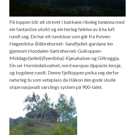
På toppen blir alt strevet i bakkane rikeleg belønna med
ein fantastisk utsikt og ein herleg følelse av å ha luft
rundt seg. Ein har eit rundskue som går fra Kviven-
Høgenibba-Blåbrehornet- Sandfjellet-gardane inn
gjennom Hondalen-Sætrehornet-Gulkoppen-
Middagsfjellet(Øyenibba)-Kjøsahalsen og Glitreggja.
Ein ser Hornindalsvatnet, nord europas djupaste innsjø,
og bygdene rundt. Denne fjelltoppen peika seg derfor
naturleg tu som veteplass da Håkon den gode skulle
skipe nasjonalt varslings system på 900-talet.