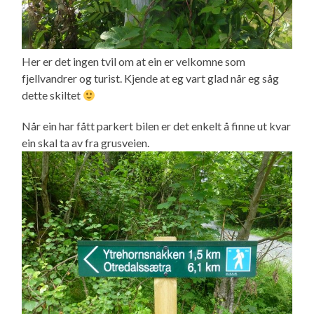
Her er det ingen tvil om at ein er velkomne som
fjellvandrer og turist. Kjende at eg vart glad når eg såg
dette skiltet
Når ein har fått parkert bilen er det enkelt å finne ut kvar
ein skal ta av fra grusveien.