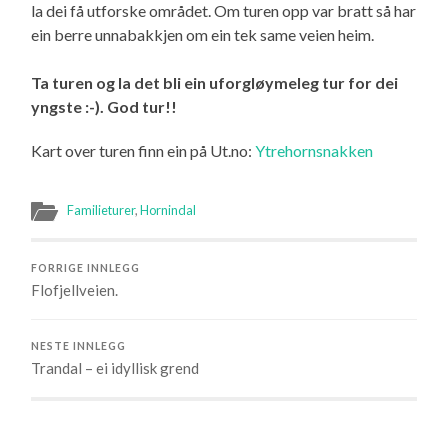
la dei få utforske området. Om turen opp var bratt så har
ein berre unnabakkjen om ein tek same veien heim.
Ta turen og la det bli ein uforgløymeleg tur for dei
yngste :-). God tur!!
Kart over turen finn ein på Ut.no:
Ytrehornsnakken
Familieturer
,
Hornindal
FORRIGE INNLEGG
Flofjellveien.
NESTE INNLEGG
Trandal – ei idyllisk grend