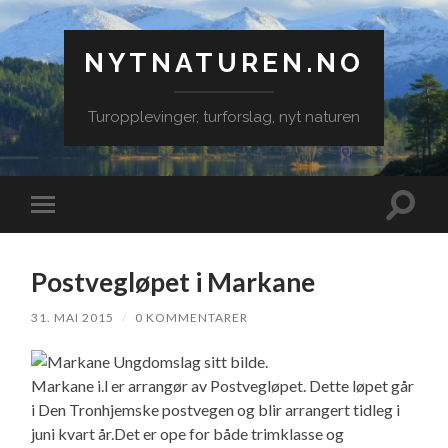
NYTNATUREN.NO
Turopplevinger, turforslag, nyt naturen
Veksle
Veksle
søkefe
mobilmeny
Postvegløpet i Markane
31. MAI 2015
/
0 KOMMENTARER
Markane i.l er arrangør av Postvegløpet. Dette løpet går
i Den Tronhjemske postvegen og blir arrangert tidleg i
juni kvart år.Det er ope for både trimklasse og