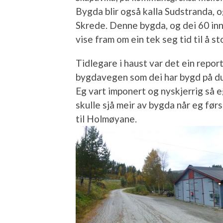
Bygda blir også kalla Sudstranda, og
Skrede. Denne bygda, og dei 60 inn
vise fram om ein tek seg tid til å st
Tidlegare i haust var det ein repo
bygdavegen som dei har bygd på d
Eg vart imponert og nyskjerrig så e
skulle sjå meir av bygda når eg førs
til Holmøyane.