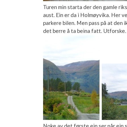
Turen min starta der den gamle rik
aust. Ein er da i Holmøyvika. Her 
parkere bilen. Men pass på at den ik
det berre å ta beina fatt. Utforske.
Noke av det første ein ser når ein 