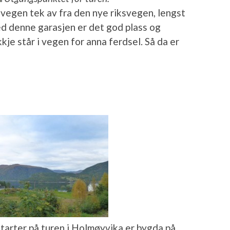
svegen tek av fra den nye riksvegen, lengst
ved denne garasjen er det god plass og
kje står i vegen for anna ferdsel. Så da er
starter på turen i Holmøyvika er bygda på