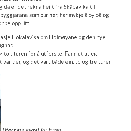
 da er det rekna heilt fra Skåpavika til
byggjarane som bur her, har mykje å by på og
oppe opp litt.
rtasje i lokalavisa om Holmøyane og den nye
ugnad.
g tok turen for å utforske. Fann ut at eg
t var der, og det vart både ein, to og tre turer
Utgangspunktet for turen.