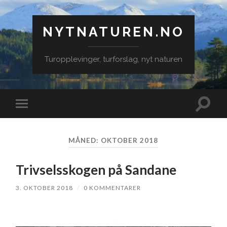
NYTNATUREN.NO
Turopplevinger, turforslag, nyt naturen
Veksle
Veksle
søkefe
mobilmeny
MÅNED:
OKTOBER 2018
Trivselsskogen på Sandane
3. OKTOBER 2018
/
0 KOMMENTARER