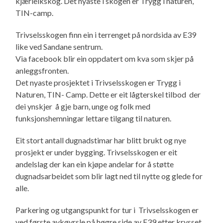
kjærleikskog. Det nyaste i skogen er Trygg i naturen,
TIN-camp.
Trivselsskogen finn ein i terrenget på nordsida av E39
like ved Sandane sentrum.
Via facebook blir ein oppdatert om kva som skjer på
anleggsfronten.
Det nyaste prosjektet i Trivselsskogen er Trygg i
Naturen, TIN- Camp. Dette er eit lågterskel tilbod der
dei ynskjer å gje barn, unge og folk med
funksjonshemningar lettare tilgang til naturen.
Eit stort antall dugnadstimar har blitt brukt og nye
prosjekt er under bygging. Trivselsskogen er eit
andelslag der kan ein kjøpe andelar for å støtte
dugnadsarbeidet som blir lagt ned til nytte og glede for
alle.
Parkering og utgangspunkt for tur i Trivselsskogen er
ved første avkøyrsle på høgre side av E39 etter krysset