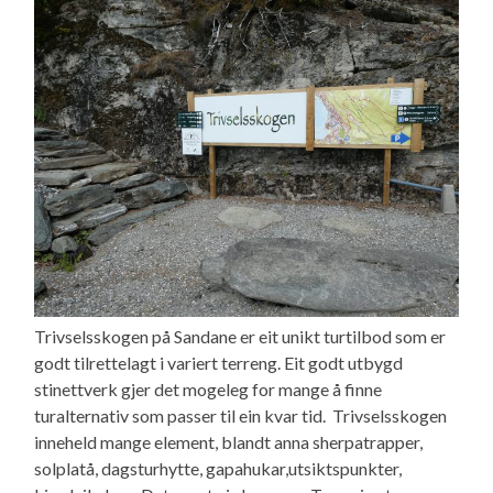
Trivselsskogen på Sandane er eit unikt turtilbod som er
godt tilrettelagt i variert terreng. Eit godt utbygd
stinettverk gjer det mogeleg for mange å finne
turalternativ som passer til ein kvar tid. Trivselsskogen
inneheld mange element, blandt anna sherpatrapper,
solplatå, dagsturhytte, gapahukar,utsiktspunkter,