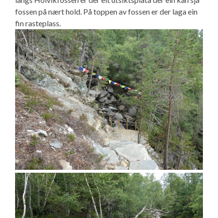
fossen på nært hold. På toppen av fossen er der laga ein
fin rasteplass.