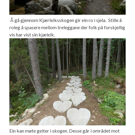
Å gå gjennom Kjærleiksskogen gir ein ro i sjela. Stille å
roleg å spasere mellom treleggane der folk på forskjellig
vis har vist sin kjæleik.
Ein kan møte geiter i skogen. Desse går i området mot