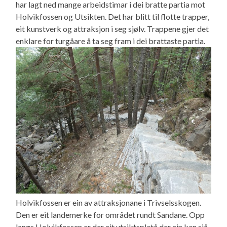
har lagt ned mange arbeidstimar i dei bratte partia mot
Holvikfossen og Utsikten. Det har blitt til flotte trapper,
eit kunstverk og attraksjon i seg sjølv. Trappene gjer det
enklare for turgåare å ta seg fram i dei brattaste partia.
Holvikfossen er ein av attraksjonane i Trivselsskogen.
Den er eit landemerke for området rundt Sandane. Opp
langs Holvikfossen er der eit utsiktsplatå der ein kan sjå