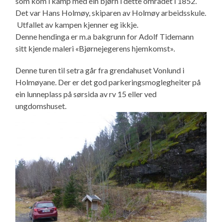
som kom i kamp med ein bjørn i dette området i 1852.
Det var Hans Holmøy, skiparen av Holmøy arbeidsskule.
Utfallet av kampen kjenner eg ikkje.
Denne hendinga er m.a bakgrunn for Adolf Tidemann
sitt kjende maleri «Bjørnejegerens hjemkomst».
Denne turen til setra går fra grendahuset Vonlund i
Holmøyane. Der er det god parkeringsmoglegheiter på
ein lunneplass på sørsida av rv 15 eller ved
ungdomshuset.