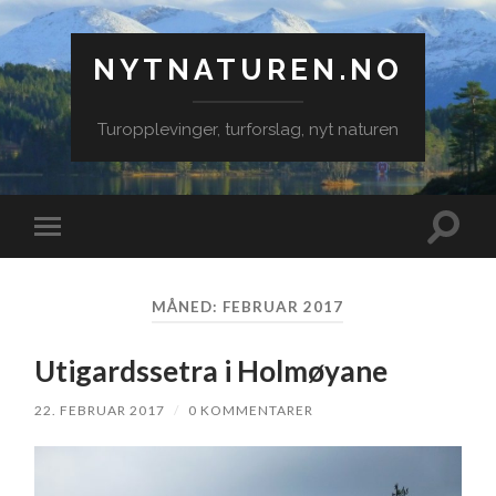
NYTNATUREN.NO
Turopplevinger, turforslag, nyt naturen
Veksle
Veksle
søkefe
mobilmeny
MÅNED:
FEBRUAR 2017
Utigardssetra i Holmøyane
22. FEBRUAR 2017
/
0 KOMMENTARER