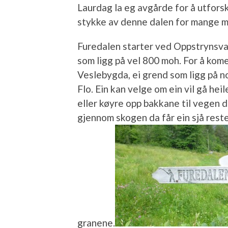
Laurdag la eg avgårde for å utforsk
stykke av denne dalen for mange man
Furedalen starter ved Oppstrynsv
som ligg på vel 800 moh. For å kome
Veslebygda, ei grend som ligg på 
Flo. Ein kan velge om ein vil gå h
eller køyre opp bakkane til vegen d
gjennom skogen da får ein sjå rest
granene.