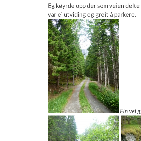
Eg køyrde opp der som veien delte 
var ei utviding og greit å parkere.
Fin vei 