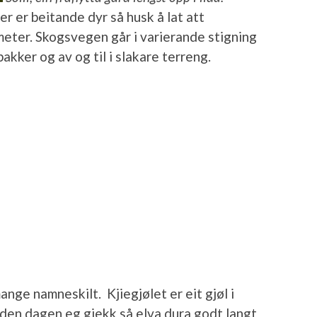
er er beitande dyr så husk å lat att
meter. Skogsvegen går i varierande stigning
akker og av og til i slakare terreng.
nge namneskilt. Kjiegjølet er eit gjøl i
den dagen eg gjekk så elva dura godt langt