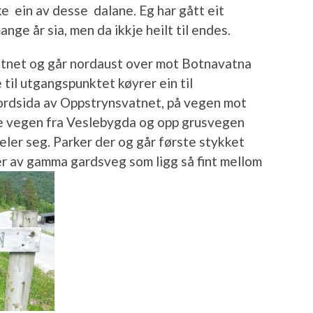
e ein av desse dalane. Eg har gått eit
ge år sia, men da ikkje heilt til endes.
atnet og går nordaust over mot Botnavatna
 til utgangspunktet køyrer ein til
nordsida av Oppstrynsvatnet, på vegen mot
eile vegen fra Veslebygda og opp grusvegen
eler seg. Parker der og går første stykket
er av gamma gardsveg som ligg så fint mellom