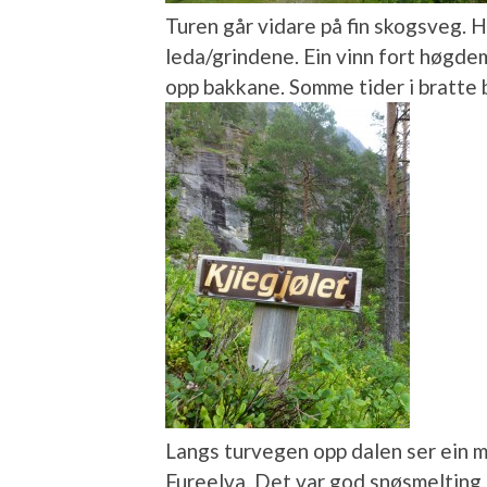
Turen går vidare på fin skogsveg. H
leda/grindene. Ein vinn fort høgde
opp bakkane. Somme tider i bratte b
Langs turvegen opp dalen ser ein ma
Fureelva. Det var god snøsmelting 