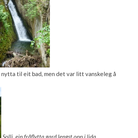
t nytta til eit bad, men det var litt vanskeleg å
Solli, ein fråflytta gard lengst opp i lida.