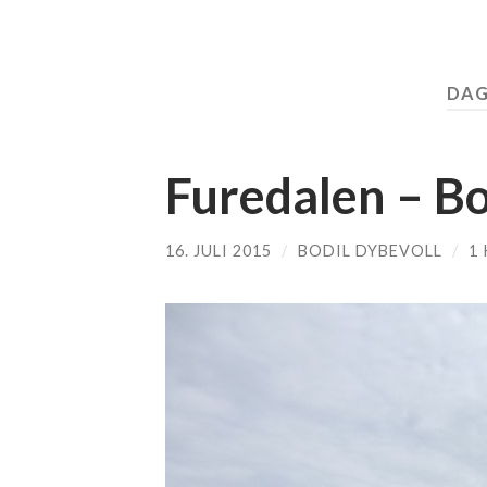
DAG
Furedalen – B
16. JULI 2015
/
BODIL DYBEVOLL
/
1