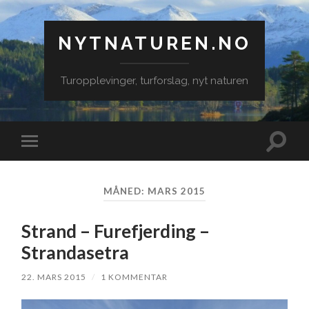
NYTNATUREN.NO
Turopplevinger, turforslag, nyt naturen
Veksle
Veksle
søkefe
mobilmeny
MÅNED:
MARS 2015
Strand – Furefjerding –
Strandasetra
22. MARS 2015
/
1 KOMMENTAR