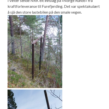
I vinter sende NRK eit innslag på «Norge Rundt» fra
kraftforleveranse til Furefjerding. Det var spektakulært
å sjå den store lastebilen på den smale vegen.