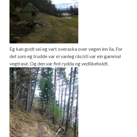
Eg kan godt sei eg vart overaska over vegen inn lia. For
det som eg trudde var ei vanleg rås/sti var ein gammal
vegtrasè. Og den var fint rydda og vedlikeholdt.