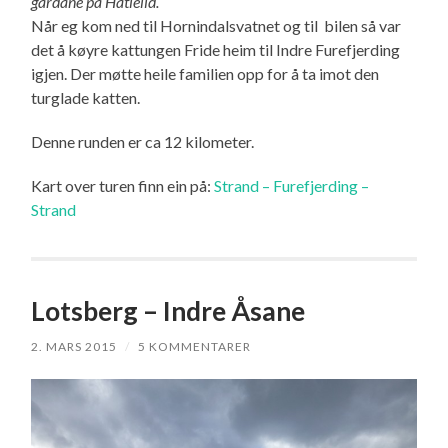
gardane på Hatlelid.
Når eg kom ned til Hornindalsvatnet og til bilen så var
det å køyre kattungen Fride heim til Indre Furefjerding
igjen. Der møtte heile familien opp for å ta imot den
turglade katten.
Denne runden er ca 12 kilometer.
Kart over turen finn ein på:
Strand – Furefjerding –
Strand
Lotsberg – Indre Åsane
2. MARS 2015
/
5 KOMMENTARER