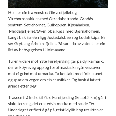
Her ser ein fra venstre: Gløvrefjellet og
Ytrehornsnakkjen med Otredalsstranda. Grodås
sentrum, Setrehornet, Gulkoppen, Kjøsahalsen,
Middagsfjellet/Øyenibba, Kjøs med Bjørnaholmen.
Langt bak i snøen ligg Jostedalsbeen og Lodalskåpa. Ein
ser Gryta og Årheimsfjellet. På sørsida av vatnet ser ein
litt av bebyggelsen i Holmøyane.
Turen vidare mot Yste Furefjerding går på dyrka mark,
der er køyreveg opp og forbi masta. Ein går vestover
mot ei grind mot utmarka. Ta kontakt med folk i tunet
og spør om vegen om ein er usikker. Og husk å lat att
grinda etter deg.
Traseen frå Indre til Ytre Furefjerding (knapt 2 km) går i
slakt terreng, det er stedvis merka med raude Tèr.
Underlaget er flott å gå på, reint idyllisk og utsikten er
upåklageleg.