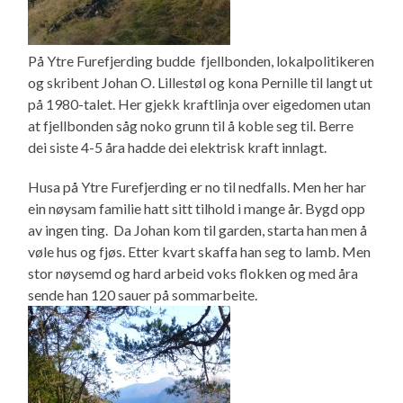
På Ytre Furefjerding budde fjellbonden, lokalpolitikeren
og skribent Johan O. Lillestøl og kona Pernille til langt ut
på 1980-talet. Her gjekk kraftlinja over eigedomen utan
at fjellbonden såg noko grunn til å koble seg til. Berre
dei siste 4-5 åra hadde dei elektrisk kraft innlagt.
Husa på Ytre Furefjerding er no til nedfalls. Men her har
ein nøysam familie hatt sitt tilhold i mange år. Bygd opp
av ingen ting. Da Johan kom til garden, starta han men å
vøle hus og fjøs. Etter kvart skaffa han seg to lamb. Men
stor nøysemd og hard arbeid voks flokken og med åra
sende han 120 sauer på sommarbeite.