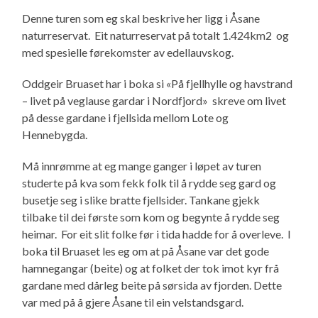
Denne turen som eg skal beskrive her ligg i Åsane
naturreservat. Eit naturreservat på totalt 1.424km2 og
med spesielle førekomster av edellauvskog.
Oddgeir Bruaset har i boka si «På fjellhylle og havstrand
– livet på veglause gardar i Nordfjord» skreve om livet
på desse gardane i fjellsida mellom Lote og
Hennebygda.
Må innrømme at eg mange ganger i løpet av turen
studerte på kva som fekk folk til å rydde seg gard og
busetje seg i slike bratte fjellsider. Tankane gjekk
tilbake til dei første som kom og begynte å rydde seg
heimar. For eit slit folke før i tida hadde for å overleve. I
boka til Bruaset les eg om at på Åsane var det gode
hamnegangar (beite) og at folket der tok imot kyr frå
gardane med dårleg beite på sørsida av fjorden. Dette
var med på å gjere Åsane til ein velstandsgard.