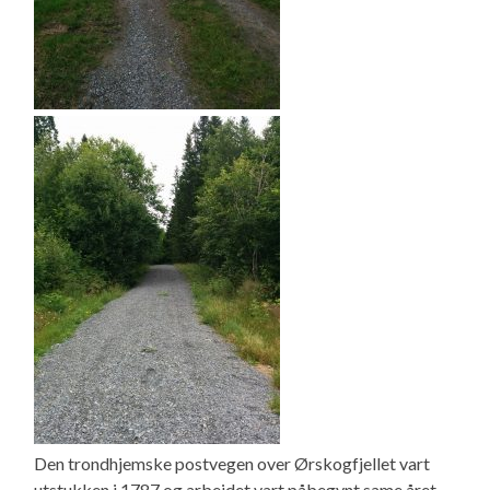
Den trondhjemske postvegen over Ørskogfjellet vart
utstukken i 1787 og arbeidet vart påbegynt same året.