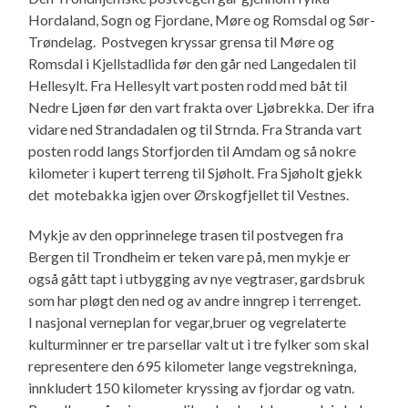
Hordaland, Sogn og Fjordane, Møre og Romsdal og Sør-
Trøndelag. Postvegen kryssar grensa til Møre og
Romsdal i Kjellstadlida før den går ned Langedalen til
Hellesylt. Fra Hellesylt vart posten rodd med båt til
Nedre Ljøen før den vart frakta over Ljøbrekka. Der ifra
vidare ned Strandadalen og til Strnda. Fra Stranda vart
posten rodd langs Storfjorden til Amdam og så nokre
kilometer i kupert terreng til Sjøholt. Fra Sjøholt gjekk
det motebakka igjen over Ørskogfjellet til Vestnes.
Mykje av den opprinnelege trasen til postvegen fra
Bergen til Trondheim er teken vare på, men mykje er
også gått tapt i utbygging av nye vegtraser, gardsbruk
som har pløgt den ned og av andre inngrep i terrenget.
I nasjonal verneplan for vegar,bruer og vegrelaterte
kulturminner er tre parsellar valt ut i tre fylker som skal
representere den 695 kilometer lange vegstrekninga,
innkludert 150 kilometer kryssing av fjordar og vatn.