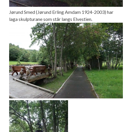
Jørund Smed (Jørund Erling Amdam 1924-2003) har
laga skulpturane som står langs Elvestien.