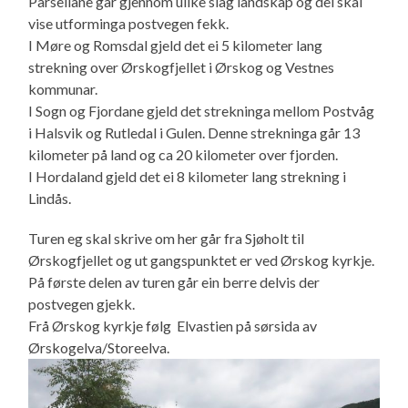
Parsellane går gjennom ulike slag landskap og dei skal
vise utforminga postvegen fekk.
I Møre og Romsdal gjeld det ei 5 kilometer lang
strekning over Ørskogfjellet i Ørskog og Vestnes
kommunar.
I Sogn og Fjordane gjeld det strekninga mellom Postvåg
i Halsvik og Rutledal i Gulen. Denne strekninga går 13
kilometer på land og ca 20 kilometer over fjorden.
I Hordaland gjeld det ei 8 kilometer lang strekning i
Lindås.
Turen eg skal skrive om her går fra Sjøholt til
Ørskogfjellet og ut gangspunktet er ved Ørskog kyrkje.
På første delen av turen går ein berre delvis der
postvegen gjekk.
Frå Ørskog kyrkje følg Elvastien på sørsida av
Ørskogelva/Storeelva.