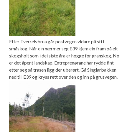
Etter Tverrelvbrua går postvegen vidare på sti i
småskog. Når ein nærmer seg E39 kjem ein fram på eit
skogsholt som i dei siste åra er hogge for granskog. No
er det åpent landskap. Entreprenørane har rydde fint
etter seg så trasen ligg der uberørt. Gå Singlarbakken
ned til E39 og kryss rett over den og inn på grusvegen.