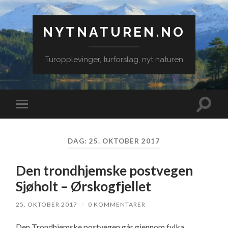
NYTNATUREN.NO
Turopplevinger, turforslag, nyt naturen
Veksle
Veksle
søkefe
mobilmeny
DAG:
25. OKTOBER 2017
Den trondhjemske postvegen
Sjøholt – Ørskogfjellet
25. OKTOBER 2017
/
0 KOMMENTARER
Den Trondhjemske postvegen går gjennom fylka