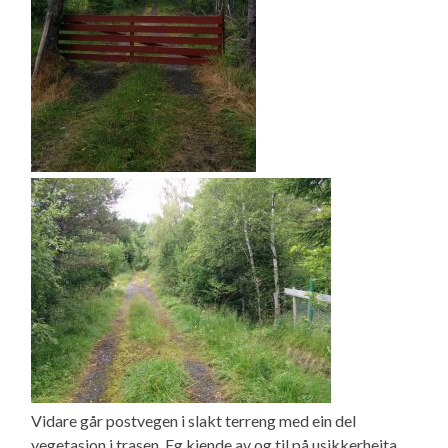
Vidare går postvegen i slakt terreng med ein del
vegetasjon i trasen. Eg kjende av og til på usikkerheita