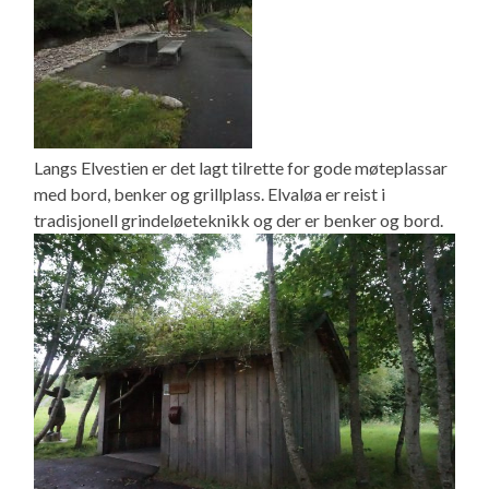
Langs Elvestien er det lagt tilrette for gode møteplassar
med bord, benker og grillplass. Elvaløa er reist i
tradisjonell grindeløeteknikk og der er benker og bord.