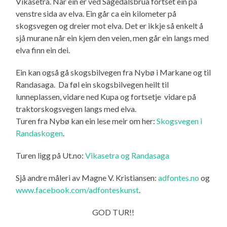
Vikasetra. Når ein er ved Sagedalsbrua fortset ein på
venstre sida av elva. Ein går ca ein kilometer på
skogsvegen og dreier mot elva. Det er ikkje så enkelt å
sjå murane når ein kjem den veien, men går ein langs med
elva finn ein dei.
Ein kan også gå skogsbilvegen fra Nybø i Markane og til
Randasaga. Da føl ein skogsbilvegen heilt til
lunneplassen, vidare ned Kupa og fortsetje vidare på
traktorskogsvegen langs med elva.
Turen fra Nybø kan ein lese meir om her:
Skogsvegen i
Randaskogen
.
Turen ligg på Ut.no:
Vikasetra og Randasaga
Sjå andre måleri av Magne V. Kristiansen:
adfontes.no
og
www.facebook.com/adfonteskunst
.
GOD TUR!!