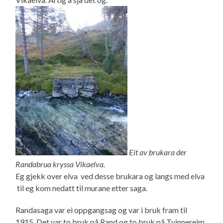
Eit av b
rukara der
Randabrua kryssa Vikaelva.
Eg gjekk over elva ved desse brukara og langs med elva
til eg kom nedatt til murane etter saga.
Randasaga var ei oppgangsag og var i bruk fram til
1915. Det var to bruk på Rand og to bruk på Tvinnereim