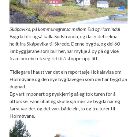
Skåpavika, på kommunegrensa mellom Eid og Hornindal
Bygda blir også kalla Sudstranda, og da er det rekna
heilt fra Skåpavika til Skrede. Denne bygda, og dei 60
innbyggjarane som bur her, har mykje å by på og vise
fram om ein tek seg tid til å stoppe opp litt.
Tidlegare i haust var det ein reportasje i lokalavisa om
Holmøyane og den nye bygdavegen som dei har bygd på
dugnad.
Eg vart imponert og nyskjerrig så eg tok turen for å
utforske. Fann ut at eg skulle sjå meir av bygda når eg
først var der, og det vart både ein, to og tre turer til
Holmøyane.