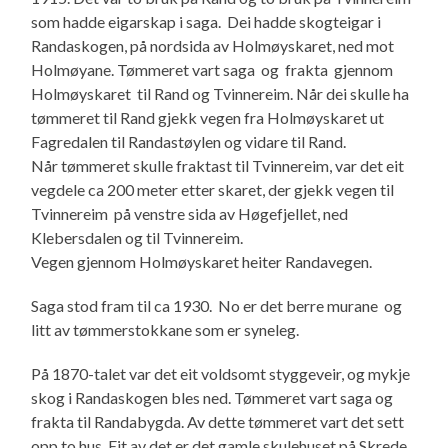
som hadde eigarskap i saga. Dei hadde skogteigar i
Randaskogen, på nordsida av Holmøyskaret, ned mot
Holmøyane. Tømmeret vart saga og frakta gjennom
Holmøyskaret til Rand og Tvinnereim. Når dei skulle ha
tømmeret til Rand gjekk vegen fra Holmøyskaret ut
Fagredalen til Randastøylen og vidare til Rand.
Når tømmeret skulle fraktast til Tvinnereim, var det eit
vegdele ca 200 meter etter skaret, der gjekk vegen til
Tvinnereim på venstre sida av Høgefjellet, ned
Klebersdalen og til Tvinnereim.
Vegen gjennom Holmøyskaret heiter Randavegen.
Saga stod fram til ca 1930. No er det berre murane og
litt av tømmerstokkane som er syneleg.
På 1870-talet var det eit voldsomt styggeveir, og mykje
skog i Randaskogen bles ned. Tømmeret vart saga og
frakta til Randabygda. Av dette tømmeret vart det sett
opp to hus. Eit av det er det gamle skulehuset på Skrede.