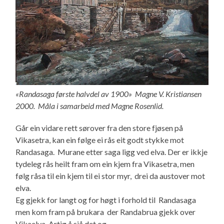
«Randasaga første halvdel av 1900» Magne V. Kristiansen
2000. Måla i samarbeid med Magne Rosenlid.
Går ein vidare rett sørover fra den store fjøsen på
Vikasetra, kan ein følge ei rås eit godt stykke mot
Randasaga. Murane etter saga ligg ved elva. Der er ikkje
tydeleg rås heilt fram om ein kjem fra Vikasetra, men
følg råsa til ein kjem til ei stor myr, drei da austover mot
elva.
Eg gjekk for langt og for høgt i forhold til Randasaga
men kom fram på brukara der Randabrua gjekk over
Vikaelva. Artig å sjå det og.