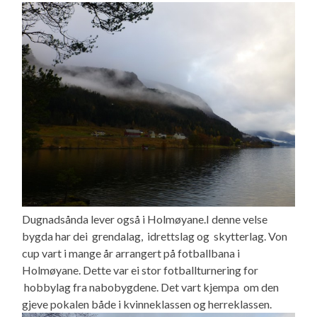
Dugnadsånda lever også i Holmøyane.I denne velse
bygda har dei grendalag, idrettslag og skytterlag. Von
cup vart i mange år arrangert på fotballbana i
Holmøyane. Dette var ei stor fotballturnering for
hobbylag fra nabobygdene. Det vart kjempa om den
gjeve pokalen både i kvinneklassen og herreklassen.