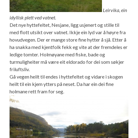
Leirvika, ein
idyllisk plett ved vatnet.
Det nye hyttefeltet, Nesjane, ligg usjenert og stille til
med flott utsikt over vatnet. Ikkje ein lyd var å høyre fra
hovudvegen. Der er mange store fine hytter å sjå. Etter å
ha snakka med kjentfolk fekk eg vite at der fremdeles er
ledige tomter. Holmøyane med fiske, bade og
turmuligheiter må være eit eldorado for dei som søkjer
friluftsliv.
Gå vegen heilt til endes i hyttefeltet og vidare i skogen
heilt til ein kjem ytters på neset. Da har ein dei fine
holmane rett fram for seg.