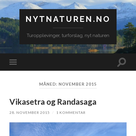
NYTNATUREN.NO
Turopplevinger, turforslag, nyt naturen
Veksle
Veksle
søkefe
mobilmeny
MÅNED:
NOVEMBER 2015
Vikasetra og Randasaga
28. NOVEMBER 2015
/
1 KOMMENTAR