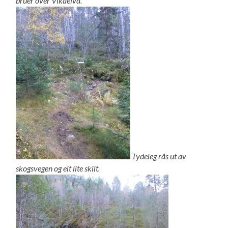
b
ruer over Vikaelva.
Tydeleg rås ut av
skogsvegen og eit lite skilt.