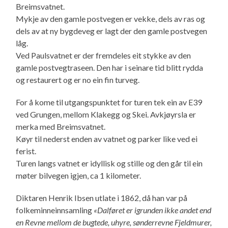
Breimsvatnet.
Mykje av den gamle postvegen er vekke, dels av ras og
dels av at ny bygdeveg er lagt der den gamle postvegen
låg.
Ved Paulsvatnet er der fremdeles eit stykke av den
gamle postvegtraseen. Den har i seinare tid blitt rydda
og restaurert og er no ein fin turveg.
For å kome til utgangspunktet for turen tek ein av E39
ved Grungen, mellom Klakegg og Skei. Avkjøyrsla er
merka med Breimsvatnet.
Køyr til nederst enden av vatnet og parker like ved ei
ferist.
Turen langs vatnet er idyllisk og stille og den går til ein
møter bilvegen igjen, ca 1 kilometer.
Diktaren Henrik Ibsen utlate i 1862, då han var på
folkeminneinnsamling
«Dalføret er igrunden ikke andet end
en Revne mellom de bugtede, uhyre, sønderrevne Fjeldmurer,