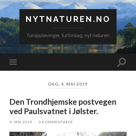
NYTNATUREN.NO
Turopplevinger, turforslag, nyt naturen
Veksle
Veksle
søkefe
mobilmeny
DAG:
4. MAI 2019
Den Trondhjemske postvegen
ved Paulsvatnet i Jølster.
4. MAI 2019
/
0 KOMMENTARER