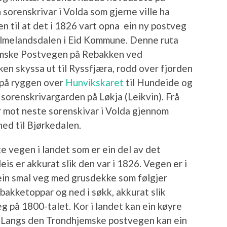
sorenskrivar i Volda som gjerne ville ha
n til at det i 1826 vart opna ein ny postveg
lmelandsdalen i Eid Kommune. Denne ruta
mske Postvegen på Rebakken ved
en skyssa ut til Ryssfjæra, rodd over fjorden
 på ryggen over
Hunvikskaret
til Hundeide og
 sorenskrivargarden på Løkja (Leikvin). Frå
 mot neste sorenskivar i Volda gjennom
ed til Bjørkedalen.
e vegen i landet som er ein del av det
s er akkurat slik den var i 1826. Vegen er i
– ein smal veg med grusdekke som følgjer
 bakketoppar og ned i søkk, akkurat slik
eg på 1800-talet. Kor i landet kan ein køyre
?! Langs den Trondhjemske postvegen kan ein