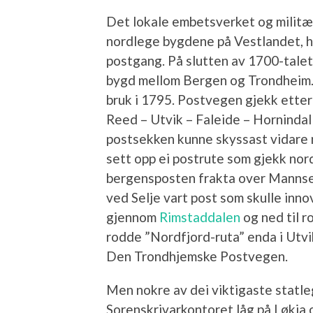
Det lokale embetsverket og militæ
nordlege bygdene på Vestlandet, h
postgang. På slutten av 1700-tale
bygd mellom Bergen og Trondheim. I
bruk i 1795. Postvegen gjekk etter 
Reed – Utvik – Faleide – Hornindal 
postsekken kunne skyssast vidare n
sett opp ei postrute som gjekk nord
bergensposten frakta over Mannsei
ved Selje vart post som skulle inn
gjennom
Rimstaddalen
og ned til 
rodde ”Nordfjord-ruta” enda i Utv
Den Trondhjemske Postvegen.
Men nokre av dei viktigaste statleg
Sorenskrivarkontoret låg på Løkja