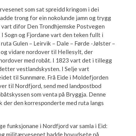
rvesenet som sat spreidd kringom i dei
adde trong for ein nokolunde jamn og trygg
t vart difor Den Trondhjemske Postvegen
 Sogn og Fjordane vart den teken fullt i
ruta Gulen – Leirvik – Dale – Førde -Jølster –
og vidare nordover til Hellesylt, der
ordover med robåt. I 1823 vart det i tillegg
etter vestlandskysten. I Selje vart
det til Sunnmøre. Frå Eide i Moldefjorden
over til Nordfjord, send med landpostbod
robåtskyssen som venta på Bryggja. Denne
ik der den korresponderte med ruta langs
e funksjonane i Nordfjord var samla i Eid:
 og militærvesenet hadde hovudsete på