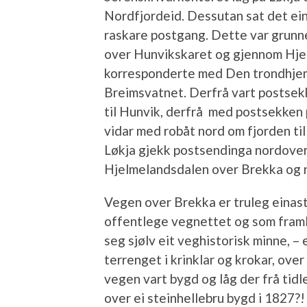
Nordfjordeid. Dessutan sat det ein 
raskare postgang. Dette var grunne
over Hunvikskaret og gjennom Hje
korresponderte med Den trondhje
Breimsvatnet. Derfrå vart postsekk
til Hunvik, derfrå med postsekken
vidar med robåt nord om fjorden til
Løkja gjekk postsendinga nordover
Hjelmelandsdalen over Brekka og n
Vegen over Brekka er truleg einast
offentlege vegnettet og som framlei
seg sjølv eit veghistorisk minne, 
terrenget i krinklar og krokar, over
vegen vart bygd og låg der frå tidl
over ei steinhellebru bygd i 1827