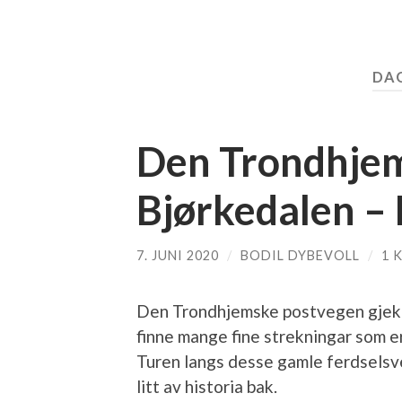
DA
Den Trondhje
Bjørkedalen – 
7. JUNI 2020
/
BODIL DYBEVOLL
/
1 
Den Trondhjemske postvegen gjekk 
finne mange fine strekningar som e
Turen langs desse gamle ferdselsve
litt av historia bak.