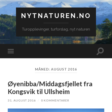
NYTNATUREN.NO
Turopplevinger, turforslag, nyt naturen
Veksle
Veksle
søkefe
mobilmeny
MÅNED:
AUGUST 2016
Øyenibba/Middagsfjellet fra
Kongsvik til Ullsheim
31. AUGUST 2016
/
0 KOMMENTARER