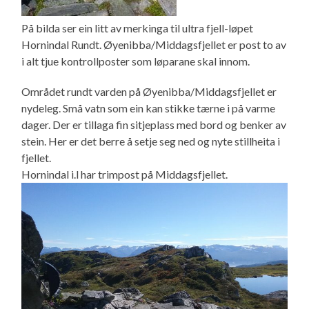
På bilda ser ein litt av merkinga til ultra fjell-løpet
Hornindal Rundt. Øyenibba/Middagsfjellet er post to av
i alt tjue kontrollposter som løparane skal innom.
Området rundt varden på Øyenibba/Middagsfjellet er
nydeleg. Små vatn som ein kan stikke tærne i på varme
dager. Der er tillaga fin sitjeplass med bord og benker av
stein. Her er det berre å setje seg ned og nyte stillheita i
fjellet.
Hornindal i.l har trimpost på Middagsfjellet.