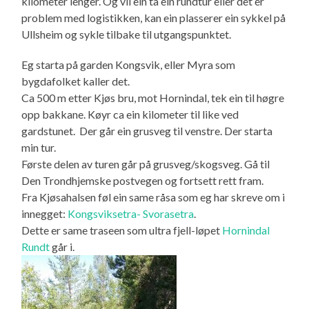
kilometer lenger. Og vil ein ta ein rundtur eller det er
problem med logistikken, kan ein plasserer ein sykkel på
Ullsheim og sykle tilbake til utgangspunktet.
Eg starta på garden Kongsvik, eller Myra som
bygdafolket kaller det.
Ca 500 m etter Kjøs bru, mot Hornindal, tek ein til høgre
opp bakkane. Køyr ca ein kilometer til like ved
gardstunet. Der går ein grusveg til venstre. Der starta
min tur.
Første delen av turen går på grusveg/skogsveg. Gå til
Den Trondhjemske postvegen og fortsett rett fram.
Fra Kjøsahalsen føl ein same råsa som eg har skreve om i
innegget:
Kongsviksetra- Svorasetra
.
Dette er same traseen som ultra fjell-løpet
Hornindal
Rundt
går i.