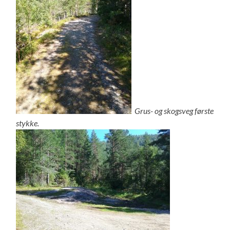
Grus- og skogsveg første
stykke.