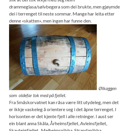
drammeglasa/sølvbegera som dei brukte, men gjøymde
dei i terrenget til neste sommar. Mange har leita etter
denne «skatten», men ingen har funne den.
Ølkaggen
som oldefar tok med på fjellet.
Fra Småskorvatnet kan råsa være litt utydeleg, men det
er ikkje vaskeleg å orientere seg i det åpne terrenget. I
horisonten er det kjente fjell i alle retninger. I aust ser
ein blant anna Skåla, Årheimsfjellet, Avleinsfjellet,
Skavteigfjellet, Melheimsnibba, Strandanibba,