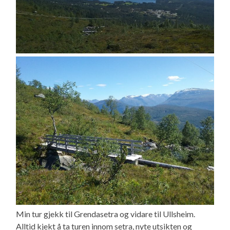
Min tur gjekk til Grendasetra og vidare til Ullsheim.
Alltid kjekt å ta turen innom setra, nyte utsikten og