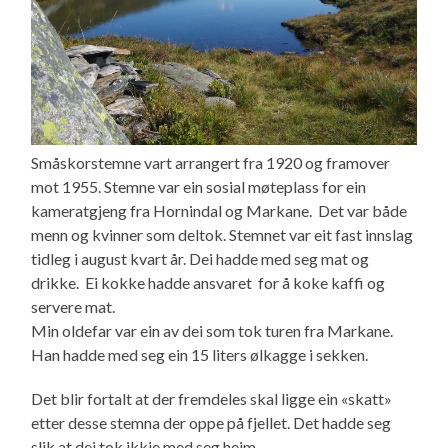
Småskorstemne vart arrangert fra 1920 og framover
mot 1955. Stemne var ein sosial møteplass for ein
kameratgjeng fra Hornindal og Markane. Det var både
menn og kvinner som deltok. Stemnet var eit fast innslag
tidleg i august kvart år. Dei hadde med seg mat og
drikke. Ei kokke hadde ansvaret for å koke kaffi og
servere mat.
Min oldefar var ein av dei som tok turen fra Markane.
Han hadde med seg ein 15 liters ølkagge i sekken.
Det blir fortalt at der fremdeles skal ligge ein «skatt»
etter desse stemna der oppe på fjellet. Det hadde seg
slik at dei tok ikkje med seg heim