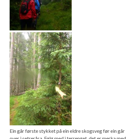
Ein går første stykket på ein eldre skogsveg før ein går
over i setreråsa. Følg med i terrenget, det er merka med