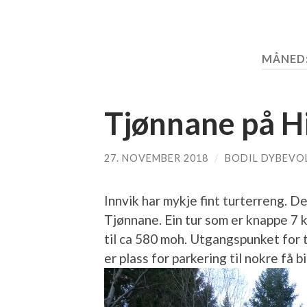
MÅNED
Tjønnane på H
27. NOVEMBER 2018
/
BODIL DYBEVO
Innvik har mykje fint turterreng. D
Tjønnane. Ein tur som er knappe 7 k
til ca 580 moh. Utgangspunket for
er plass for parkering til nokre få bi