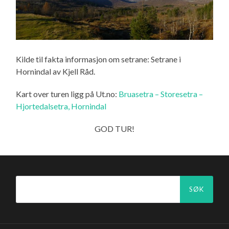
Kilde til fakta informasjon om setrane: Setrane i
Hornindal av Kjell Råd.
Kart over turen ligg på Ut.no:
Bruasetra – Storesetra –
Hjortedalsetra, Hornindal
GOD TUR!
Søk
etter: