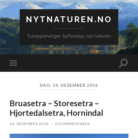
NYTNATUREN.NO
Turopplevinger, turforslag, nyt naturen
Veksle
Veksle
søkefe
mobilmeny
DAG:
14. DESEMBER 2016
Bruasetra – Storesetra –
Hjortedalsetra, Hornindal
14. DESEMBER 2016
/
0 KOMMENTARER