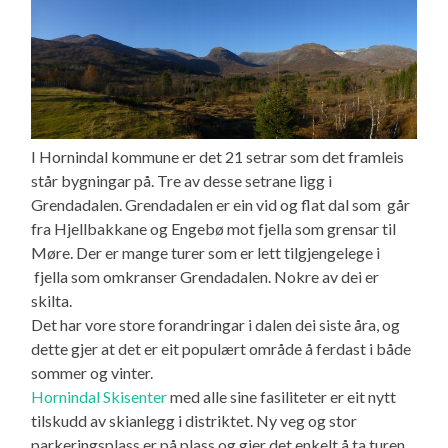
I Hornindal kommune er det 21 setrar som det framleis
står bygningar på. Tre av desse setrane ligg i
Grendadalen. Grendadalen er ein vid og flat dal som går
fra Hjellbakkane og Engebø mot fjella som grensar til
Møre. Der er mange turer som er lett tilgjengelege i
fjella som omkranser Grendadalen. Nokre av dei er
skilta.
Det har vore store forandringar i dalen dei siste åra, og
dette gjer at det er eit populært område å ferdast i både
sommer og vinter.
Hornindal Skisenter
med alle sine fasiliteter er eit nytt
tilskudd av skianlegg i distriktet. Ny veg og stor
parkeringsplass er på plass og gjer det enkelt å ta turen