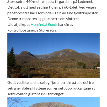
Storesetra, 440 moh, er setra til gardane på Lødemel.
Det tok slutt med setring tidleg på 60-talet. Ved vegen
på Storesetra har Hornindal i.l ein av sine fjelltrimposter.
Denne trimposten ligg ute berre om vinteren.
Ultrafjelløpet
Hornindal Rundt
har ein av
kontrollpostane på Storesetra.
Godt vedlikehaldne sel og fjøsar ser ein på alle dei tre
setrane i dalen. Hyttene som er sett opp i utkantane av
setrevollane glir fint inn i terrenget.