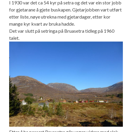
I 1930 var det ca 54 kyr på setra og det var ein stor jobb
for gjetarane å gjete buskapen. Gjetarjobben vart utført
etter liste, nøye utrekna med gjetardager, etter kor
mange kyr kvart av bruka hadde.
Det var slutt på setringa på Bruasetra tidleg på 1960
talet.
Etter å ha passert Bruasetra går vegen vidare med slak