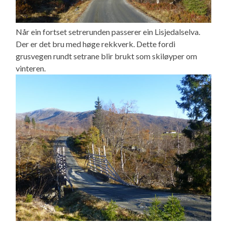
Når ein fortset setrerunden passerer ein Lisjedalselva.
Der er det bru med høge rekkverk. Dette fordi
grusvegen rundt setrane blir brukt som skiløyper om
vinteren.