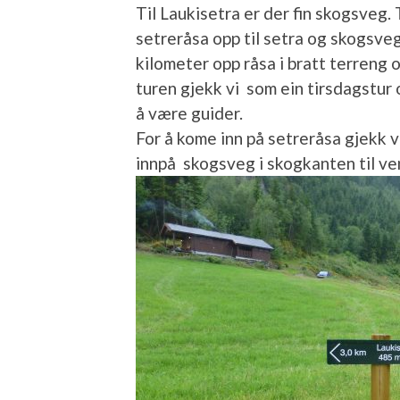
Til Laukisetra er der fin skogsveg.
setreråsa opp til setra og skogsve
kilometer opp råsa i bratt terreng
turen gjekk vi som ein tirsdagstur o
å være guider.
For å kome inn på setreråsa gjekk v
innpå skogsveg i skogkanten til ven