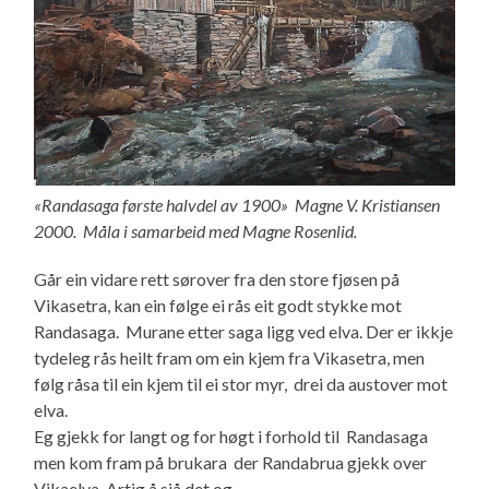
«Randasaga første halvdel av 1900» Magne V. Kristiansen
2000. Måla i samarbeid med Magne Rosenlid.
Går ein vidare rett sørover fra den store fjøsen på
Vikasetra, kan ein følge ei rås eit godt stykke mot
Randasaga. Murane etter saga ligg ved elva. Der er ikkje
tydeleg rås heilt fram om ein kjem fra Vikasetra, men
følg råsa til ein kjem til ei stor myr, drei da austover mot
elva.
Eg gjekk for langt og for høgt i forhold til Randasaga
men kom fram på brukara der Randabrua gjekk over
Vikaelva. Artig å sjå det og.