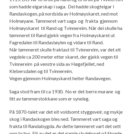
som hadde eigarskap i saga. Dei hadde skogteigar i
Randaskogen, på nordsida av Holmøyskaret, ned mot
Holmøyane. Tømmeret vart saga og frakta gjennom
Holmøyskaret til Rand og Tvinnereim. Når dei skulle ha
tømmeret til Rand gjekk vegen fra Holmøyskaret ut
Fagredalen til Randastøylen og vidare til Rand.
Når tømmeret skulle fraktast til Tvinnereim, var det eit
vegdele ca 200 meter etter skaret, der gjekk vegen til
Tvinnereim på venstre sida av Høgefjellet, ned
Klebersdalen og til Tvinnereim.
Vegen gjennom Holmøyskaret heiter Randavegen.
Saga stod fram til ca 1930. No er det berre murane og
litt av tømmerstokkane som er syneleg.
På 1870-talet var det eit voldsomt styggeveir, og mykje
skog i Randaskogen bles ned. Tømmeret vart saga og
frakta til Randabygda. Av dette tømmeret vart det sett
opp to hus. Eit av det er det gamle skulehuset på Skrede.