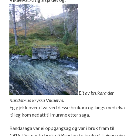
Eit av b
rukara der
Randabrua kryssa Vikaelva.
Eg gjekk over elva ved desse brukara og langs med elva
til eg kom nedatt til murane etter saga.
Randasaga var ei oppgangsag og var i bruk fram til
1915. Det var to bruk på Rand og to bruk på Tvinnereim