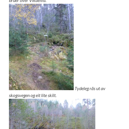
b
ruer over Vikaelva.
Tydeleg rås ut av
skogsvegen og eit lite skilt.