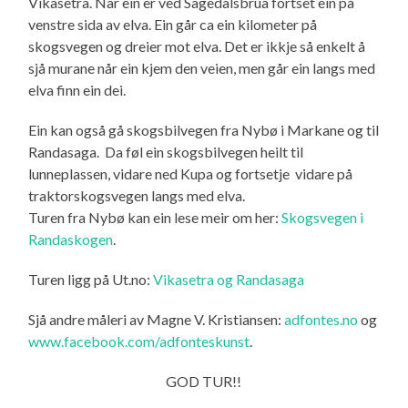
Vikasetra. Når ein er ved Sagedalsbrua fortset ein på
venstre sida av elva. Ein går ca ein kilometer på
skogsvegen og dreier mot elva. Det er ikkje så enkelt å
sjå murane når ein kjem den veien, men går ein langs med
elva finn ein dei.
Ein kan også gå skogsbilvegen fra Nybø i Markane og til
Randasaga. Da føl ein skogsbilvegen heilt til
lunneplassen, vidare ned Kupa og fortsetje vidare på
traktorskogsvegen langs med elva.
Turen fra Nybø kan ein lese meir om her:
Skogsvegen i
Randaskogen
.
Turen ligg på Ut.no:
Vikasetra og Randasaga
Sjå andre måleri av Magne V. Kristiansen:
adfontes.no
og
www.facebook.com/adfonteskunst
.
GOD TUR!!