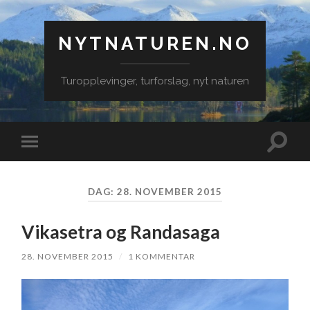
NYTNATUREN.NO
Turopplevinger, turforslag, nyt naturen
Veksle
Veksle
søkefe
mobilmeny
DAG:
28. NOVEMBER 2015
Vikasetra og Randasaga
28. NOVEMBER 2015
/
1 KOMMENTAR