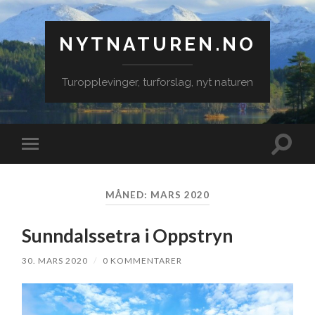
NYTNATUREN.NO
Turopplevinger, turforslag, nyt naturen
Veksle
Veksle
søkefe
mobilmeny
MÅNED:
MARS 2020
Sunndalssetra i Oppstryn
30. MARS 2020
/
0 KOMMENTARER