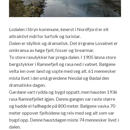
Lodalen i Stryn kommune, innerst i Nordfjord er eit
attraktivt mål for turfolk og turistar.
Dalen er idyllisk og dramatisk. Det irrgrøne Lovatnet er
omkransa av høge fjell, fosser og brearmar.
To store rasulykker har prega dalen. I 1905 løsna store
bergstykker i Ramnefjell og rasa ned i vatnet. Bølgene
velta inn over land og sopte med seg alt. 61 mennesker
mista livet i dei små grendene Nesdal og Bødal den
dramatiske dagen.
Gardane vart rydda og bygd oppatt, men hausten 1936
rasa Ramnefjellet igjen. Denne gangen var raste større
og hadde ei fallhøgde på 800 meter. Bølgene vaska 70
meter oppover fjellsidene og reiv med seg alt som var
bygd opp. Denne haustdagen miste 74 mennesker livet i
dalen.