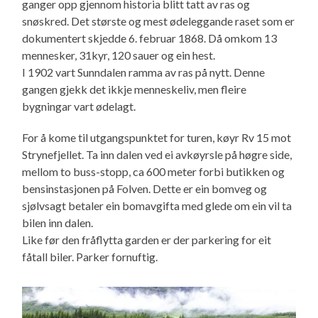
ganger opp gjennom historia blitt tatt av ras og
snøskred. Det største og mest ødeleggande raset som er
dokumentert skjedde 6. februar 1868. Då omkom 13
mennesker, 31kyr, 120 sauer og ein hest.
I 1902 vart Sunndalen ramma av ras på nytt. Denne
gangen gjekk det ikkje menneskeliv, men fleire
bygningar vart ødelagt.
For å kome til utgangspunktet for turen, køyr Rv 15 mot
Strynefjellet. Ta inn dalen ved ei avkøyrsle på høgre side,
mellom to buss-stopp, ca 600 meter forbi butikken og
bensinstasjonen på Folven. Dette er ein bomveg og
sjølvsagt betaler ein bomavgifta med glede om ein vil ta
bilen inn dalen.
Like før den fråflytta garden er der parkering for eit
fåtall biler. Parker fornuftig.