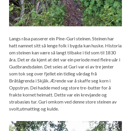
Langs råsa passerer ein Pine-Guri steinen. Steinen har
hatt namnet sitt så lenge folk i bygda kan huske. Historia
om steinen kan være så langt tilbake i tid som til 1830
åra. Det er da kjent at det var ein periode med fleire uår i
Gudbrandsdalen. Det seies at Guri var ei av tre jenter
som tok seg over fjellet ein tidleg vårdag frå
Bråtågrenda i Skjåk. Ærende var å skaffe seg korn i
Oppstryn. Dei hadde med seg store tre-butter for å
frakte kornet heimatt. Dette var ein krevjande og
strabasiøs tur. Guri omkom ved denne store steinen av
svolt,utmatting og kulde.