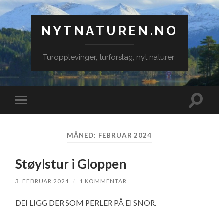
NYTNATUREN.NO
Turopplevinger, turforslag, nyt naturen
Veksle
Veksle
søkefe
mobilmeny
MÅNED:
FEBRUAR 2024
Støylstur i Gloppen
3. FEBRUAR 2024
/
1 KOMMENTAR
DEI LIGG DER SOM PERLER PÅ EI SNOR.