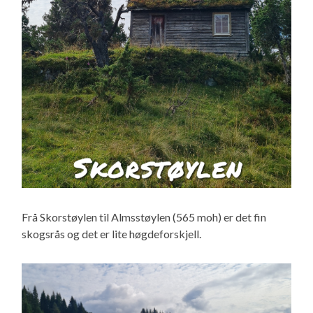
Frå Skorstøylen til Almsstøylen (565 moh) er det fin
skogsrås og det er lite høgdeforskjell.