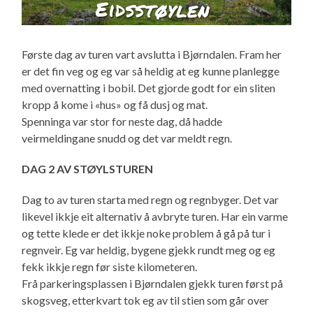
Første dag av turen vart avslutta i Bjørndalen. Fram her
er det fin veg og eg var så heldig at eg kunne planlegge
med overnatting i bobil. Det gjorde godt for ein sliten
kropp å kome i «hus» og få dusj og mat.
Spenninga var stor for neste dag, då hadde
veirmeldingane snudd og det var meldt regn.
DAG 2 AV STØYLSTUREN
Dag to av turen starta med regn og regnbyger. Det var
likevel ikkje eit alternativ å avbryte turen. Har ein varme
og tette klede er det ikkje noke problem å gå på tur i
regnveir. Eg var heldig, bygene gjekk rundt meg og eg
fekk ikkje regn før siste kilometeren.
Frå parkeringsplassen i Bjørndalen gjekk turen først på
skogsveg, etterkvart tok eg av til stien som går over