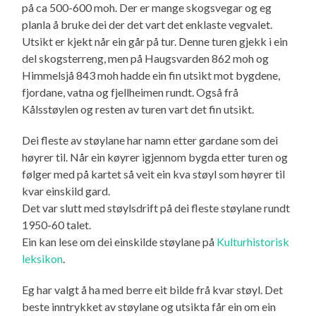
på ca 500-600 moh. Der er mange skogsvegar og eg
planla å bruke dei der det vart det enklaste vegvalet.
Utsikt er kjekt når ein går på tur. Denne turen gjekk i ein
del skogsterreng, men på Haugsvarden 862 moh og
Himmelsjå 843 moh hadde ein fin utsikt mot bygdene,
fjordane, vatna og fjellheimen rundt. Også frå
Kålsstøylen og resten av turen vart det fin utsikt.
Dei fleste av støylane har namn etter gardane som dei
høyrer til. Når ein køyrer igjennom bygda etter turen og
følger med på kartet så veit ein kva støyl som høyrer til
kvar einskild gard.
Det var slutt med støylsdrift på dei fleste støylane rundt
1950-60 talet.
Ein kan lese om dei einskilde støylane på
Kulturhistorisk
leksikon
.
Eg har valgt å ha med berre eit bilde frå kvar støyl. Det
beste inntrykket av støylane og utsikta får ein om ein