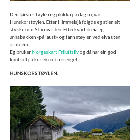
Den første støylen eg plukka på dag to, var
Hunskorstøylen. Etter Himmelsjå følgde eg stien eit
stykke mot Storevarden. Etterkvart dreia eg
unnabakken «på laust» og fann støylen ved elva uten
problem.
Eg bruker
Norgeskart Friluftsliv
og då har ein god
kontroll på kor ein er i terrenget.
HUNSKORSTØYLEN.