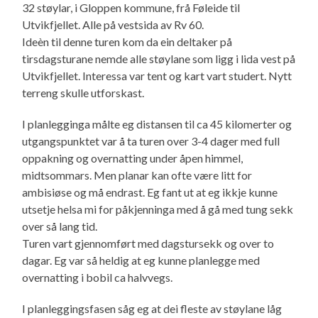
32 støylar, i Gloppen kommune, frå Føleide til
Utvikfjellet. Alle på vestsida av Rv 60.
Ideèn til denne turen kom da ein deltaker på
tirsdagsturane nemde alle støylane som ligg i lida vest på
Utvikfjellet. Interessa var tent og kart vart studert. Nytt
terreng skulle utforskast.
I planlegginga målte eg distansen til ca 45 kilomerter og
utgangspunktet var å ta turen over 3-4 dager med full
oppakning og overnatting under åpen himmel,
midtsommars. Men planar kan ofte være litt for
ambisiøse og må endrast. Eg fant ut at eg ikkje kunne
utsetje helsa mi for påkjenninga med å gå med tung sekk
over så lang tid.
Turen vart gjennomført med dagstursekk og over to
dagar. Eg var så heldig at eg kunne planlegge med
overnatting i bobil ca halvvegs.
I planleggingsfasen såg eg at dei fleste av støylane låg