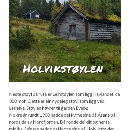
Neste støyl på ruta er Leirstøylen som ligg i lavlandet, ca
310 moh. Dette er ein nydeleg støyl som ligg ved
Leirelva. Støylen høyrer til garden Evebø.
Nokre år rundt 1900 hadde dei kyrne sine på Åsane på
nordsida av Nordfjorden. Då rodde dei dit og henta
mjølka. Seinare hadde dei kyrne sine på Holvikstøylen.