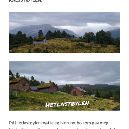
På Hetlastøylen møtte eg Norunn, ho som gav meg