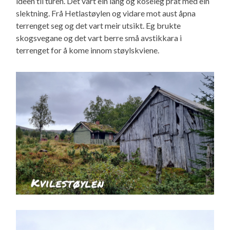
ideèn til turen. Det vart ein lang og koseleg prat med ein
slektning. Frå Hetlastøylen og vidare mot aust åpna
terrenget seg og det vart meir utsikt. Eg brukte
skogsvegane og det vart berre små avstikkara i
terrenget for å kome innom støylskviene.