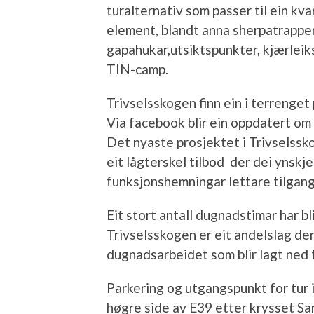
turalternativ som passer til ein kv
element, blandt anna sherpatrapper
gapahukar,utsiktspunkter, kjærleik
TIN-camp.
Trivselsskogen finn ein i terrenget
Via facebook blir ein oppdatert om
Det nyaste prosjektet i Trivselssk
eit lågterskel tilbod der dei ynskj
funksjonshemningar lettare tilgang 
Eit stort antall dugnadstimar har b
Trivselsskogen er eit andelslag der
dugnadsarbeidet som blir lagt ned ti
Parkering og utgangspunkt for tur 
høgre side av E39 etter krysset Sa