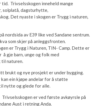
ar tid. Trivselsskogen inneheld mange
, solplatå, dagsturhytte,
skog. Det nyaste i skogen er Trygg i naturen,
 på nordsida av E39 like ved Sandane sentrum.
 kva som skjer på anleggsfronten.
ogen er Trygg i Naturen, TIN- Camp. Dette er
er å gje barn, unge og folk med
til naturen.
litt brukt og nye prosjekt er under bygging.
 kan ein kjøpe andelar for å støtte
l nytte og glede for alle.
i Trivselsskogen er ved første avkøyrsle på
ndane Aust i retning Anda.