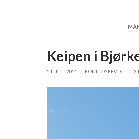
MÅ
Keipen i Bjørk
21. JULI 2021
/
BODIL DYBEVOLL
/
3