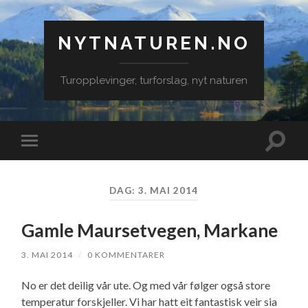
NYTNATUREN.NO
Turopplevinger, turforslag, nyt naturen
Veksle
Veksle
søkefe
mobilmeny
DAG:
3. MAI 2014
Gamle Maursetvegen, Markane
3. MAI 2014
/
0 KOMMENTARER
No er det deilig vår ute. Og med vår følger også store
temperatur forskjeller. Vi har hatt eit fantastisk veir sia