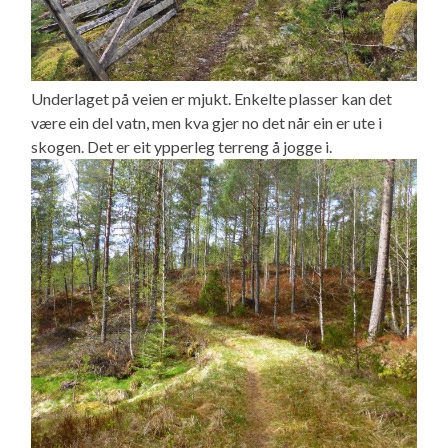
Underlaget på veien er mjukt. Enkelte plasser kan det
være ein del vatn, men kva gjer no det når ein er ute i
skogen. Det er eit ypperleg terreng å jogge i.