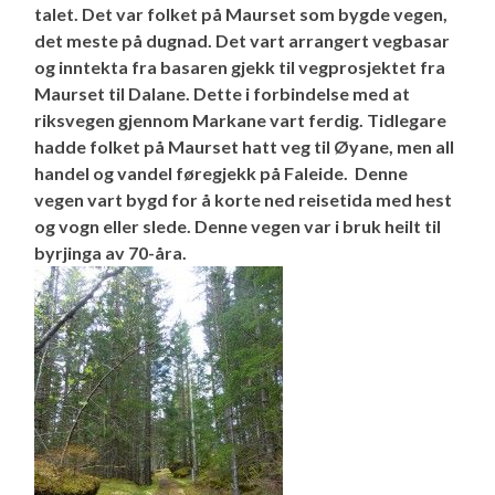
talet. Det var folket på Maurset som bygde vegen,
det meste på dugnad. Det vart arrangert vegbasar
og inntekta fra basaren gjekk til vegprosjektet fra
Maurset til Dalane. Dette i forbindelse med at
riksvegen gjennom Markane vart ferdig. Tidlegare
hadde folket på Maurset hatt veg til Øyane, men all
handel og vandel føregjekk på Faleide. Denne
vegen vart bygd for å korte ned reisetida med hest
og vogn eller slede. Denne vegen var i bruk heilt til
byrjinga av 70-åra.