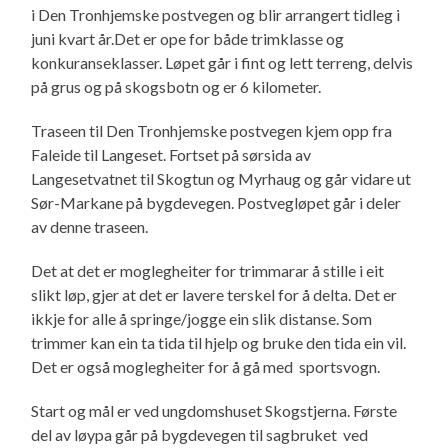
i Den Tronhjemske postvegen og blir arrangert tidleg i
juni kvart år.Det er ope for både trimklasse og
konkuranseklasser. Løpet går i fint og lett terreng, delvis
på grus og på skogsbotn og er 6 kilometer.
Traseen til Den Tronhjemske postvegen kjem opp fra
Faleide til Langeset. Fortset på sørsida av
Langesetvatnet til Skogtun og Myrhaug og går vidare ut
Sør-Markane på bygdevegen. Postvegløpet går i deler
av denne traseen.
Det at det er moglegheiter for trimmarar å stille i eit
slikt løp, gjer at det er lavere terskel for å delta. Det er
ikkje for alle å springe/jogge ein slik distanse. Som
trimmer kan ein ta tida til hjelp og bruke den tida ein vil.
Det er også moglegheiter for å gå med sportsvogn.
Start og mål er ved ungdomshuset Skogstjerna. Første
del av løypa går på bygdevegen til sagbruket ved