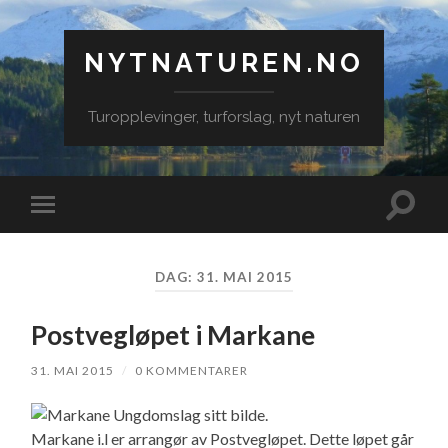
NYTNATUREN.NO
Turopplevinger, turforslag, nyt naturen
Veksle
Veksle
søkefe
mobilmeny
DAG:
31. MAI 2015
Postvegløpet i Markane
31. MAI 2015
/
0 KOMMENTARER
Markane i.l er arrangør av Postvegløpet. Dette løpet går