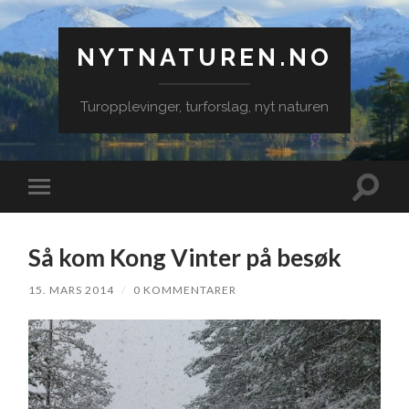
NYTNATUREN.NO
Turopplevinger, turforslag, nyt naturen
Veksle
Veksle
søkefe
mobilmeny
Så kom Kong Vinter på besøk
15. MARS 2014
/
0 KOMMENTARER