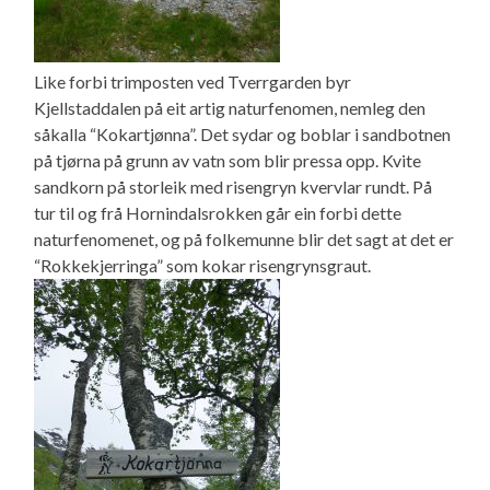
Like forbi trimposten ved Tverrgarden byr
Kjellstaddalen på eit artig naturfenomen, nemleg den
såkalla “Kokartjønna”. Det sydar og boblar i sandbotnen
på tjørna på grunn av vatn som blir pressa opp. Kvite
sandkorn på storleik med risengryn kvervlar rundt. På
tur til og frå Hornindalsrokken går ein forbi dette
naturfenomenet, og på folkemunne blir det sagt at det er
“Rokkekjerringa” som kokar risengrynsgraut.