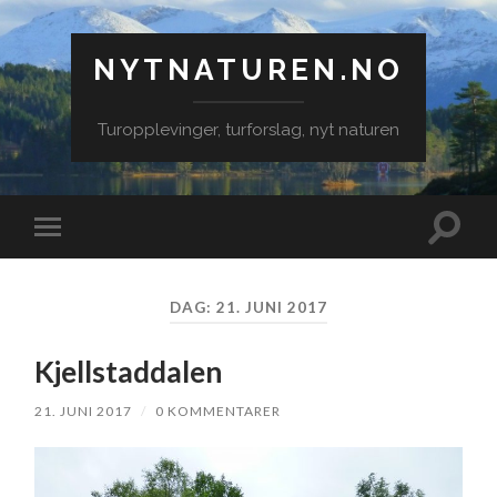
NYTNATUREN.NO
Turopplevinger, turforslag, nyt naturen
Veksle
Veksle
søkefe
mobilmeny
DAG:
21. JUNI 2017
Kjellstaddalen
21. JUNI 2017
/
0 KOMMENTARER