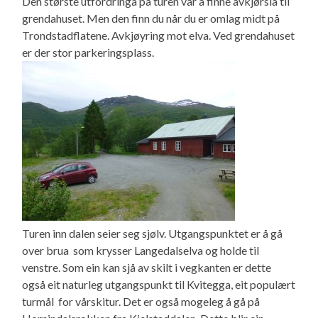
Den største utfordringa på turen var å finne avkjørsla til
grendahuset. Men den finn du når du er omlag midt på
Trondstadflatene. Avkjøyring mot elva. Ved grendahuset
er der stor parkeringsplass.
Turen inn dalen seier seg sjølv. Utgangspunktet er å gå
over brua som krysser Langedalselva og holde til
venstre. Som ein kan sjå av skilt i vegkanten er dette
også eit naturleg utgangspunkt til Kvitegga, eit populært
turmål for vårskitur. Det er også mogeleg å gå på