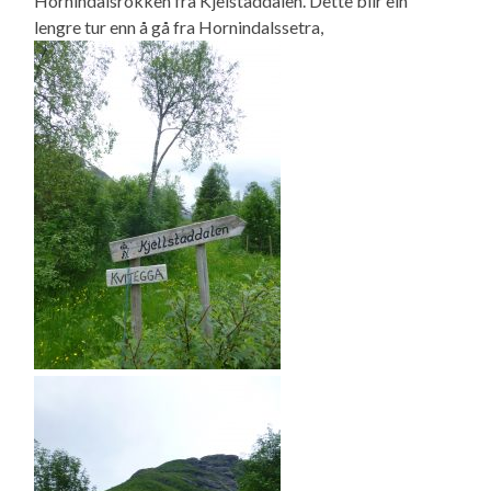
Hornindalsrokken fra Kjelstaddalen. Dette blir ein
lengre tur enn å gå fra Hornindalssetra,