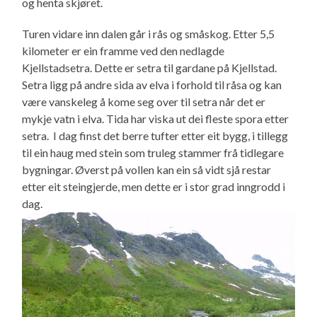
og henta skjøret.
Turen vidare inn dalen går i rås og småskog. Etter 5,5
kilometer er ein framme ved den nedlagde
Kjellstadsetra. Dette er setra til gardane på Kjellstad.
Setra ligg på andre sida av elva i forhold til råsa og kan
være vanskeleg å kome seg over til setra når det er
mykje vatn i elva. Tida har viska ut dei fleste spora etter
setra. I dag finst det berre tufter etter eit bygg, i tillegg
til ein haug med stein som truleg stammer frå tidlegare
bygningar. Øverst på vollen kan ein så vidt sjå restar
etter eit steingjerde, men dette er i stor grad inngrodd i
dag.