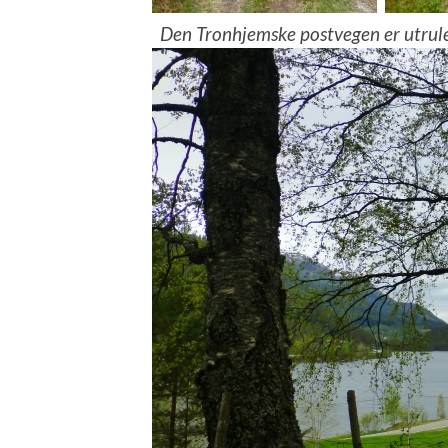
Den Tronhjemske postvegen er utruleg