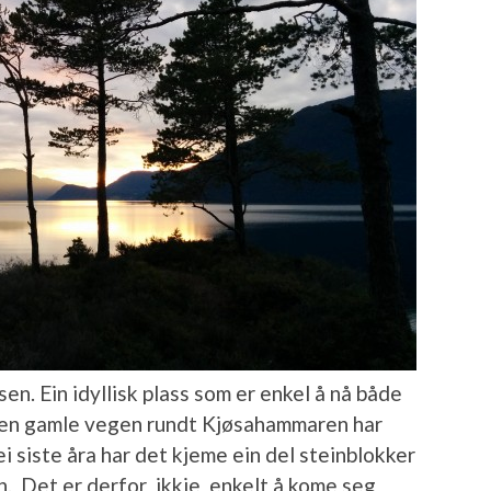
en. Ein idyllisk plass som er enkel å nå både
Den gamle vegen rundt Kjøsahammaren har
dei siste åra har det kjeme ein del steinblokker
n. Det er derfor ikkje enkelt å kome seg