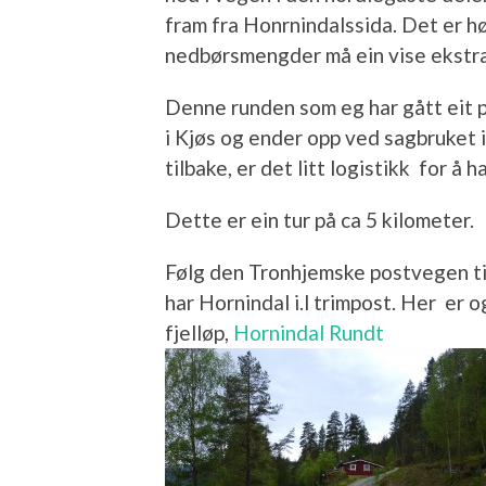
fram fra Honrnindalssida. Det er 
nedbørsmengder må ein vise ekstra s
Denne runden som eg har gått eit p
i Kjøs og ender opp ved sagbruket 
tilbake, er det litt logistikk for å h
Dette er ein tur på ca 5 kilometer.
Følg den Tronhjemske postvegen ti
har Hornindal i.l trimpost. Her er o
fjelløp,
Hornindal Rundt