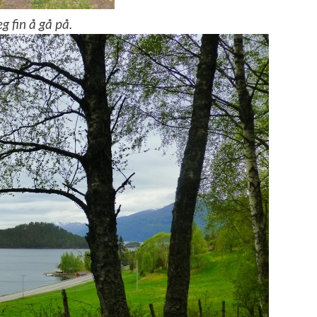
 fin å gå på.