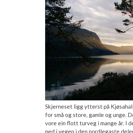
Skjerneset ligg ytterst på Kjøsahals
for små og store, gamle og unge. 
vore ein flott turveg i mange år. I 
ned i vegen i den nordlegaste dele