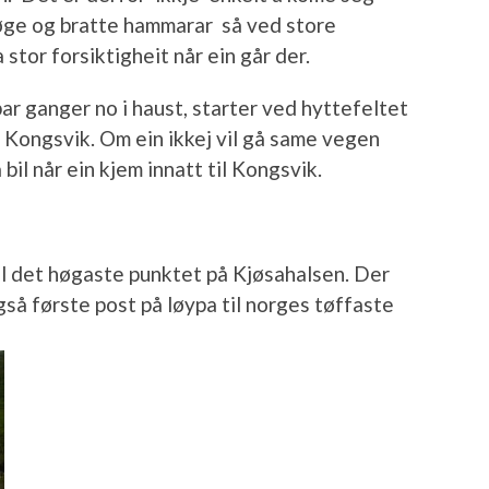
høge og bratte hammarar så ved store
tor forsiktigheit når ein går der.
ar ganger no i haust, starter ved hyttefeltet
i Kongsvik. Om ein ikkej vil gå same vegen
a bil når ein kjem innatt til Kongsvik.
l det høgaste punktet på Kjøsahalsen. Der
gså første post på løypa til norges tøffaste