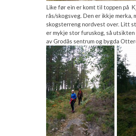
Like før ein er komt til toppen på K
rås/skogsveg. Den er ikkje merka, m
skogsterreng nordvest over. Litt st
er mykje stor furuskog, så utsikten 
av Grodås sentrum og bygda Otter