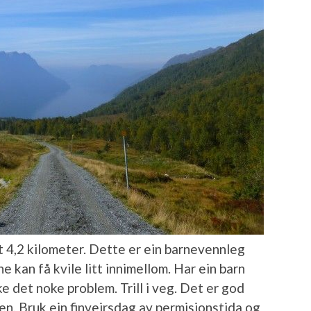
t 4,2 kilometer. Dette er ein barnevennleg
e kan få kvile litt innimellom. Har ein barn
ke det noke problem. Trill i veg. Det er god
en. Bruk ein finveirsdag av permisjonstida og