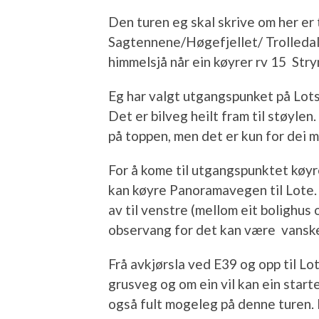
Den turen eg skal skrive om her er 
Sagtennene/Høgefjellet/ Trolledal
himmelsjå når ein køyrer rv 15 Stry
Eg har valgt utgangspunket på Lots
Det er bilveg heilt fram til støylen.
på toppen, men det er kun for dei m
For å kome til utgangspunktet køyre
kan køyre Panoramavegen til Lote.
av til venstre (mellom eit bolighus 
observang for det kan være vanskel
Frå avkjørsla ved E39 og opp til Lo
grusveg og om ein vil kan ein star
også fult mogeleg på denne turen. 