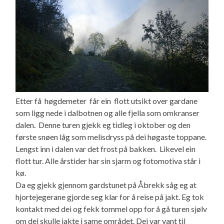
Etter få høgdemeter får ein flott utsikt over gardane
som ligg nede i dalbotnen og alle fjella som omkranser
dalen. Denne turen gjekk eg tidleg i oktober og den
første snøen låg som melisdryss på dei høgaste toppane.
Lengst inn i dalen var det frost på bakken. Likevel ein
flott tur. Alle årstider har sin sjarm og fotomotiva står i
kø.
Da eg gjekk gjennom gardstunet på Åbrekk såg eg at
hjortejegerane gjorde seg klar for å reise på jakt. Eg tok
kontakt med dei og fekk tommel opp for å gå turen sjølv
om dei skulle jakte i same området. Dei var vant til