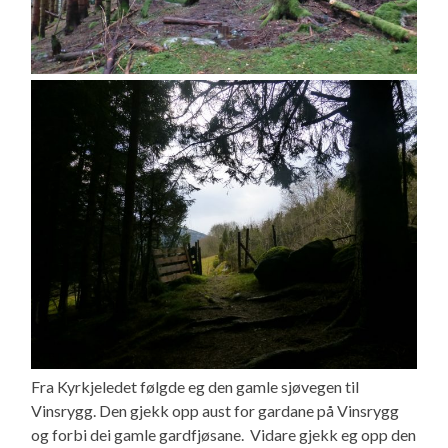
Fra Kyrkjeledet følgde eg den gamle sjøvegen til
Vinsrygg. Den gjekk opp aust for gardane på Vinsrygg
og forbi dei gamle gardfjøsane. Vidare gjekk eg opp den