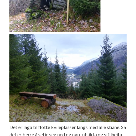
Det er laga til flotte kvileplasser langs med alle stiane. Så
det er berre å setje seg ned og nyte utsikta og stillheita.