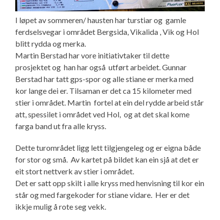
I løpet av sommeren/ hausten har turstiar og gamle
ferdselsvegar i området Bergsida, Vikalida , Vik og Hol
blitt rydda og merka.
Martin Berstad har vore initiativtaker til dette
prosjektet og han har også utført arbeidet. Gunnar
Berstad har tatt gps-spor og alle stiane er merka med
kor lange dei er. Tilsaman er det ca 15 kilometer med
stier i området. Martin fortel at ein del rydde arbeid står
att, spessilet i området ved Hol, og at det skal kome
farga band ut fra alle kryss.
Dette turområdet ligg lett tilgjengeleg og er eigna både
for stor og små. Av kartet på bildet kan ein sjå at det er
eit stort nettverk av stier i området.
Det er satt opp skilt i alle kryss med henvisning til kor ein
står og med fargekoder for stiane vidare. Her er det
ikkje mulig å rote seg vekk.