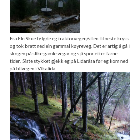
Fra Flo Skue følgde eg traktorvegen/stien til neste kryss
og tok bratt ned ein gammal køyreveg. Det er artig å gå i
skogen på slike gamle vegar og sjå spor etter farne
tider. Siste stykket gjekk eg på Lidaråsa før eg kom ned
på bilvegen i Vikalida.