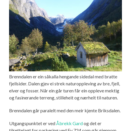
Brenndalen er ein såkalla hengande sidedal med bratte
fjellsider. Dalen gjev ei strek naturoppleving av bre, fjell,
elver og fosser. Når ein går turen får ein oppleve mektig
og fasinerande terreng, stilleheit og nærheit til naturen.
Brenndalen går paralelt med den meir kjente Briksdalen.
Utgangspunktet er ved
Åbrekk Gard
og det er
tilrettelagt for parkering ved Fv 724 som går gjennom