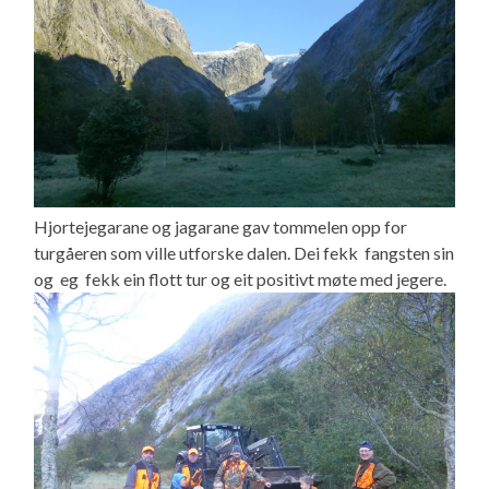
Hjortejegarane og jagarane gav tommelen opp for
turgåeren som ville utforske dalen. Dei fekk fangsten sin
og eg fekk ein flott tur og eit positivt møte med jegere.