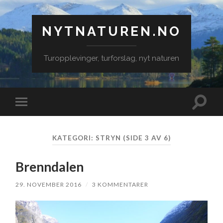
NYTNATUREN.NO
Turopplevinger, turforslag, nyt naturen
Veksle
Veksle
søkefe
mobilmeny
KATEGORI:
STRYN
(SIDE 3 AV 6)
Brenndalen
29. NOVEMBER 2016
/
3 KOMMENTARER