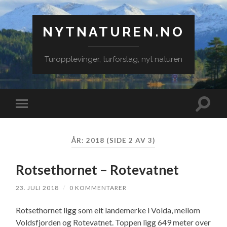
NYTNATUREN.NO
Turopplevinger, turforslag, nyt naturen
Veksle
Veksle
søkefe
mobilmeny
ÅR:
2018
(SIDE 2 AV 3)
Rotsethornet – Rotevatnet
23. JULI 2018
/
0 KOMMENTARER
Rotsethornet ligg som eit landemerke i Volda, mellom
Voldsfjorden og Rotevatnet. Toppen ligg 649 meter over