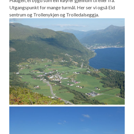
Haugen, ei bygd som ein køyrer gjennom til eller fra.
Utgangspunkt for mange turmål. Her ser vi også Eid
sentrum og Trollenykjen og Trolledalseggja.