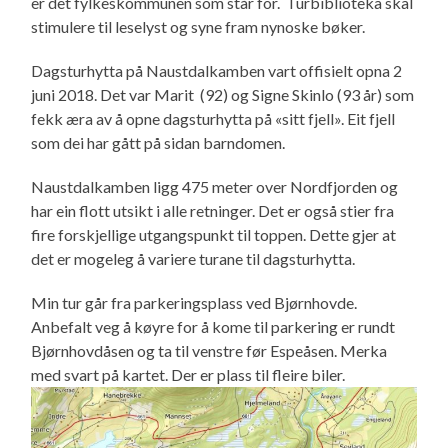
er det fylkeskommunen som står for. Turbiblioteka skal
stimulere til leselyst og syne fram nynoske bøker.
Dagsturhytta på Naustdalkamben vart offisielt opna 2
juni 2018. Det var Marit (92) og Signe Skinlo (93 år) som
fekk æra av å opne dagsturhytta på «sitt fjell». Eit fjell
som dei har gått på sidan barndomen.
Naustdalkamben ligg 475 meter over Nordfjorden og
har ein flott utsikt i alle retninger. Det er også stier fra
fire forskjellige utgangspunkt til toppen. Dette gjer at
det er mogeleg å variere turane til dagsturhytta.
Min tur går fra parkeringsplass ved Bjørnhovde.
Anbefalt veg å køyre for å kome til parkering er rundt
Bjørnhovdåsen og ta til venstre før Espeåsen. Merka
med svart på kartet. Der er plass til fleire biler.