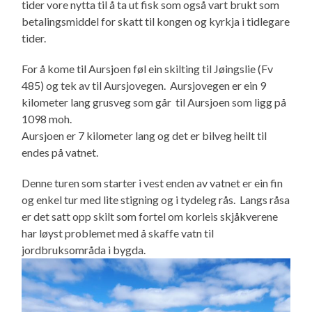
tider vore nytta til å ta ut fisk som også vart brukt som
betalingsmiddel for skatt til kongen og kyrkja i tidlegare
tider.
For å kome til Aursjoen føl ein skilting til Jøingslie (Fv
485) og tek av til Aursjovegen. Aursjovegen er ein 9
kilometer lang grusveg som går til Aursjoen som ligg på
1098 moh.
Aursjoen er 7 kilometer lang og det er bilveg heilt til
endes på vatnet.
Denne turen som starter i vest enden av vatnet er ein fin
og enkel tur med lite stigning og i tydeleg rås. Langs råsa
er det satt opp skilt som fortel om korleis skjåkverene
har løyst problemet med å skaffe vatn til
jordbruksområda i bygda.