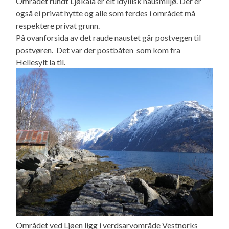
Området rundt Ljøkaia er eit idyllisk nausmiljø. Der er
også ei privat hytte og alle som ferdes i området må
respektere privat grunn.
På ovanforsida av det raude naustet går postvegen til
postvøren. Det var der postbåten som kom fra
Hellesylt la til.
Området ved Ljøen ligg i verdsarvområde Vestnorks