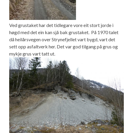
Ved grustaket har det tidlegare vore eit stort jorde i
høgd med det ein kan sjå bak grustaket. På 1970 talet
då heilårsvegen over Strynefjellet vart bygd, vart det
sett opp asfaltverk her. Det var god tilgang på grus og
mykje grus vart tatt ut.