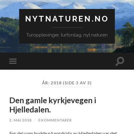
NYTNATUREN.NO
Turopplevinger, turforslag, nyt naturen
Veksle
Veksle
søkefe
mobilmeny
ÅR:
2018
(SIDE 3 AV 3)
Den gamle kyrkjevegen i
Hjelledalen.
2. MAI 2018
/
0 KOMMENTARER
For dei som budde på nordsida av Hjelledalen var det