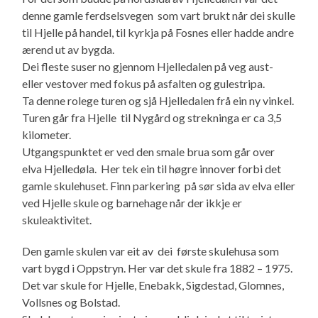
denne gamle ferdselsvegen som vart brukt når dei skulle
til Hjelle på handel, til kyrkja på Fosnes eller hadde andre
ærend ut av bygda.
Dei fleste suser no gjennom Hjelledalen på veg aust-
eller vestover med fokus på asfalten og gulestripa.
Ta denne rolege turen og sjå Hjelledalen frå ein ny vinkel.
Turen går fra Hjelle til Nygård og strekninga er ca 3,5
kilometer.
Utgangspunktet er ved den smale brua som går over
elva Hjelledøla. Her tek ein til høgre innover forbi det
gamle skulehuset. Finn parkering på sør sida av elva eller
ved Hjelle skule og barnehage når der ikkje er
skuleaktivitet.
Den gamle skulen var eit av dei første skulehusa som
vart bygd i Oppstryn. Her var det skule fra 1882 – 1975.
Det var skule for Hjelle, Enebakk, Sigdestad, Glomnes,
Vollsnes og Bolstad.