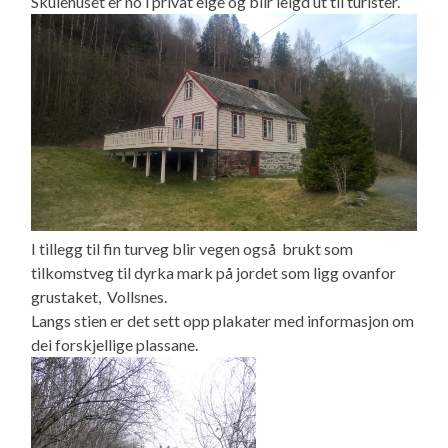
Skulehuset er no i privat eige og blir leigd ut til turister.
I tillegg til fin turveg blir vegen også brukt som
tilkomstveg til dyrka mark på jordet som ligg ovanfor
grustaket, Vollsnes.
Langs stien er det sett opp plakater med informasjon om
dei forskjellige plassane.