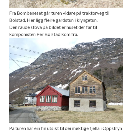
Fra Bombeneset går turen vidare på traktorveg til
Bolstad. Her ligg fleire gardstun i klyngetun.
Den raude stova på bildet er huset der far til
komponisten Per Bolstad kom fra.
På turen har ein fin utsikt til dei mektige fjella i Oppstryn