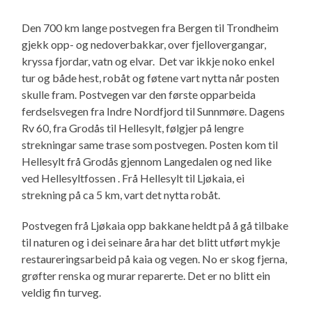
Den 700 km lange postvegen fra Bergen til Trondheim
gjekk opp- og nedoverbakkar, over fjellovergangar,
kryssa fjordar, vatn og elvar. Det var ikkje noko enkel
tur og både hest, robåt og føtene vart nytta når posten
skulle fram. Postvegen var den første opparbeida
ferdselsvegen fra Indre Nordfjord til Sunnmøre. Dagens
Rv 60, fra Grodås til Hellesylt, følgjer på lengre
strekningar same trase som postvegen. Posten kom til
Hellesylt frå Grodås gjennom Langedalen og ned like
ved Hellesyltfossen . Frå Hellesylt til Ljøkaia, ei
strekning på ca 5 km, vart det nytta robåt.
Postvegen frå Ljøkaia opp bakkane heldt på å gå tilbake
til naturen og i dei seinare åra har det blitt utført mykje
restaureringsarbeid på kaia og vegen. No er skog fjerna,
grøfter renska og murar reparerte. Det er no blitt ein
veldig fin turveg.