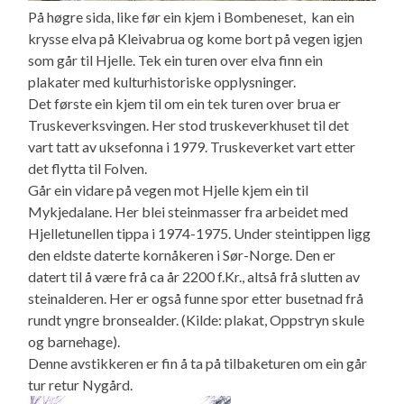
På høgre sida, like før ein kjem i Bombeneset, kan ein
krysse elva på Kleivabrua og kome bort på vegen igjen
som går til Hjelle. Tek ein turen over elva finn ein
plakater med kulturhistoriske opplysninger.
Det første ein kjem til om ein tek turen over brua er
Truskeverksvingen. Her stod truskeverkhuset til det
vart tatt av uksefonna i 1979. Truskeverket vart etter
det flytta til Folven.
Går ein vidare på vegen mot Hjelle kjem ein til
Mykjedalane. Her blei steinmasser fra arbeidet med
Hjelletunellen tippa i 1974-1975. Under steintippen ligg
den eldste daterte kornåkeren i Sør-Norge. Den er
datert til å være frå ca år 2200 f.Kr., altså frå slutten av
steinalderen. Her er også funne spor etter busetnad frå
rundt yngre bronsealder. (Kilde: plakat, Oppstryn skule
og barnehage).
Denne avstikkeren er fin å ta på tilbaketuren om ein går
tur retur Nygård.