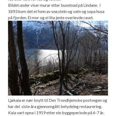
Bildet under viser murar etter busetnad på Lindane. I
1893 kom det ei fonn av snø,stein og vatn og sopa husa
på fjorden. Ei mor og ei lita jente overlevde raset.
Ljøkaia er nær knytt til Den Trondhjemske postvegen og
har dei siste åra gjennomgått betydeleg restaurering.
Kaia vart opna i 1919 etter ein byggeperiode på 6-7 år.