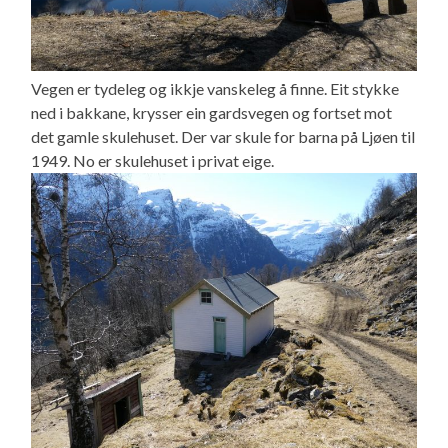
Vegen er tydeleg og ikkje vanskeleg å finne. Eit stykke
ned i bakkane, krysser ein gardsvegen og fortset mot
det gamle skulehuset. Der var skule for barna på Ljøen til
1949. No er skulehuset i privat eige.