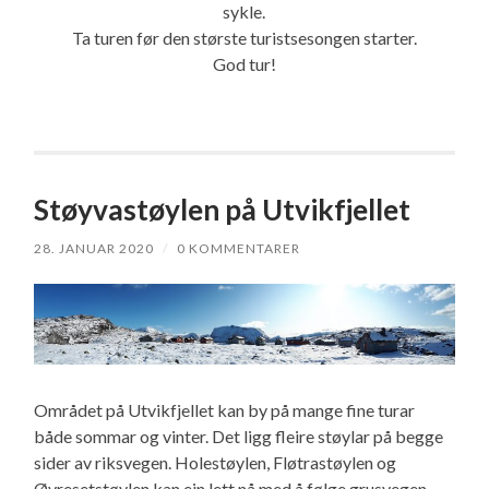
sykle.
Ta turen før den største turistsesongen starter.
God tur!
Støyvastøylen på Utvikfjellet
28. JANUAR 2020
/
0 KOMMENTARER
Området på Utvikfjellet kan by på mange fine turar
både sommar og vinter. Det ligg fleire støylar på begge
sider av riksvegen. Holestøylen, Fløtrastøylen og
Øvresetstøylen kan ein lett nå med å følge grusvegen