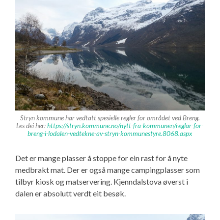
Stryn kommune har vedtatt spesielle regler for området ved Breng.
Les dei her:
https://stryn.kommune.no/nytt-fra-kommunen/reglar-for-
breng-i-lodalen-vedtekne-av-stryn-kommunestyre.8068.aspx
Det er mange plasser å stoppe for ein rast for å nyte
medbrakt mat. Der er også mange campingplasser som
tilbyr kiosk og matservering. Kjenndalstova øverst i
dalen er absolutt verdt eit besøk.