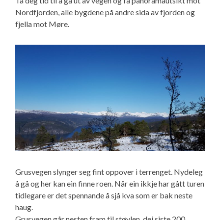
Ta deg tid til å gå ut av vegen og få panoramautsikt mot
Nordfjorden, alle bygdene på andre sida av fjorden og
fjella mot Møre.
Grusvegen slynger seg fint oppover i terrenget. Nydeleg
å gå og her kan ein finne roen. Når ein ikkje har gått turen
tidlegare er det spennande å sjå kva som er bak neste
haug.
Grusvegen går nesten fram til støylen, dei siste 200