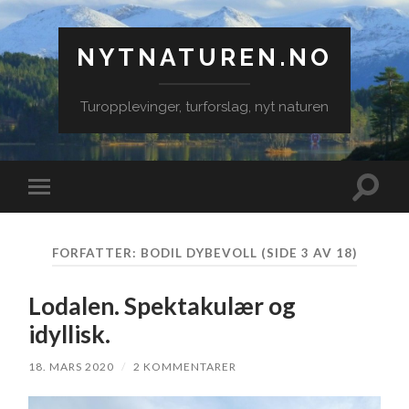
NYTNATUREN.NO
Turopplevinger, turforslag, nyt naturen
Veksle
Veksle
søkefe
mobilmeny
FORFATTER:
BODIL DYBEVOLL
(SIDE 3 AV 18)
Lodalen. Spektakulær og
idyllisk.
18. MARS 2020
/
2 KOMMENTARER