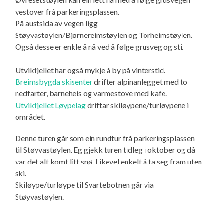
vestover frå parkeringsplassen.
På austsida av vegen ligg
Støyvastøylen/Bjørnereimstøylen og Torheimstøylen.
Også desse er enkle å nå ved å følge grusveg og sti.
Utvikfjellet har også mykje å by på vinterstid.
Breimsbygda skisenter
drifter alpinanlegget med to
nedfarter, barneheis og varmestove med kafe.
Utvikfjellet Løypelag
driftar skiløypene/turløypene i
området.
Denne turen går som ein rundtur frå parkeringsplassen
til Støyvastøylen. Eg gjekk turen tidleg i oktober og då
var det alt komt litt snø. Likevel enkelt å ta seg fram uten
ski.
Skiløype/turløype til Svartebotnen går via
Støyvastøylen.