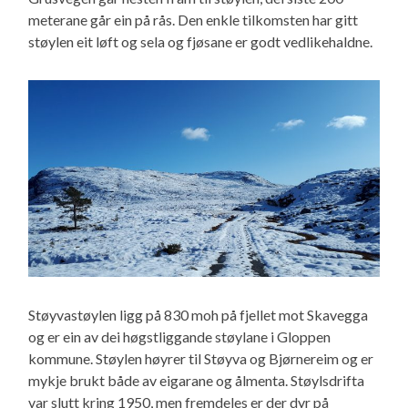
meterane går ein på rås. Den enkle tilkomsten har gitt
støylen eit løft og sela og fjøsane er godt vedlikehaldne.
Støyvastøylen ligg på 830 moh på fjellet mot Skavegga
og er ein av dei høgstliggande støylane i Gloppen
kommune. Støylen høyrer til Støyva og Bjørnereim og er
mykje brukt både av eigarane og ålmenta. Støylsdrifta
var slutt kring 1950, men fremdeles er der dyr på