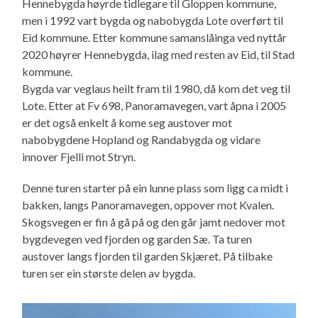
Hennebygda høyrde tidlegare til Gloppen kommune,
men i 1992 vart bygda og nabobygda Lote overført til
Eid kommune. Etter kommune samanslåinga ved nyttår
2020 høyrer Hennebygda, ilag med resten av Eid, til Stad
kommune.
Bygda var veglaus heilt fram til 1980, då kom det veg til
Lote. Etter at Fv 698, Panoramavegen, vart åpna i 2005
er det også enkelt å kome seg austover mot
nabobygdene Hopland og Randabygda og vidare
innover Fjelli mot Stryn.
Denne turen starter på ein lunne plass som ligg ca midt i
bakken, langs Panoramavegen, oppover mot Kvalen.
Skogsvegen er fin å gå på og den går jamt nedover mot
bygdevegen ved fjorden og garden Sæ. Ta turen
austover langs fjorden til garden Skjæret. På tilbake
turen ser ein største delen av bygda.