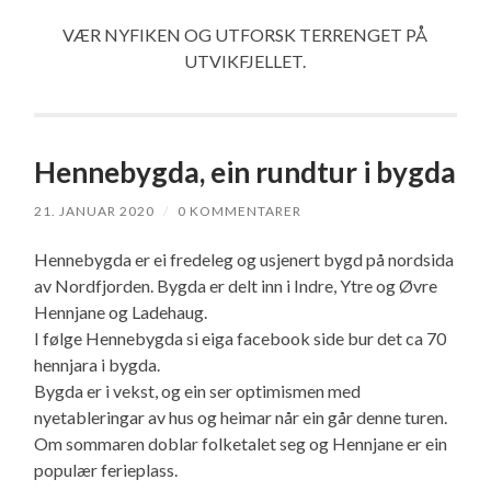
VÆR NYFIKEN OG UTFORSK TERRENGET PÅ
UTVIKFJELLET.
Hennebygda, ein rundtur i bygda
21. JANUAR 2020
/
0 KOMMENTARER
Hennebygda er ei fredeleg og usjenert bygd på nordsida
av Nordfjorden. Bygda er delt inn i Indre, Ytre og Øvre
Hennjane og Ladehaug.
I følge Hennebygda si eiga facebook side bur det ca 70
hennjara i bygda.
Bygda er i vekst, og ein ser optimismen med
nyetableringar av hus og heimar når ein går denne turen.
Om sommaren doblar folketalet seg og Hennjane er ein
populær ferieplass.