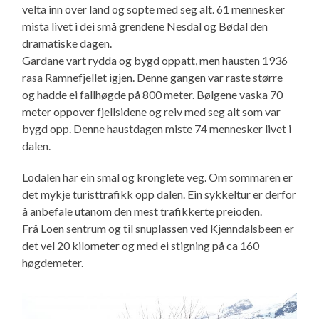
velta inn over land og sopte med seg alt. 61 mennesker
mista livet i dei små grendene Nesdal og Bødal den
dramatiske dagen.
Gardane vart rydda og bygd oppatt, men hausten 1936
rasa Ramnefjellet igjen. Denne gangen var raste større
og hadde ei fallhøgde på 800 meter. Bølgene vaska 70
meter oppover fjellsidene og reiv med seg alt som var
bygd opp. Denne haustdagen miste 74 mennesker livet i
dalen.
Lodalen har ein smal og kronglete veg. Om sommaren er
det mykje turisttrafikk opp dalen. Ein sykkeltur er derfor
å anbefale utanom den mest trafikkerte preioden.
Frå Loen sentrum og til snuplassen ved Kjenndalsbeen er
det vel 20 kilometer og med ei stigning på ca 160
høgdemeter.