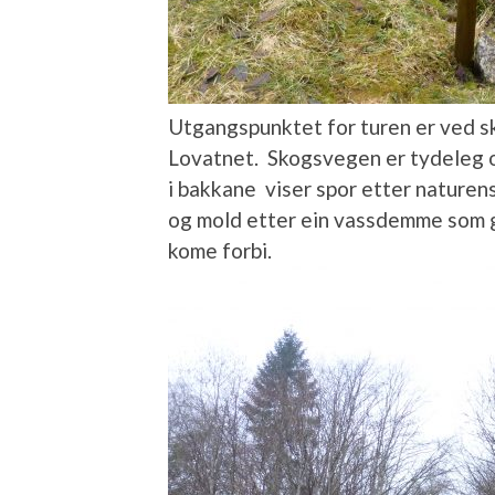
Utgangspunktet for turen er ved s
Lovatnet. Skogsvegen er tydeleg og
i bakkane viser spor etter naturens
og mold etter ein vassdemme som gje
kome forbi.