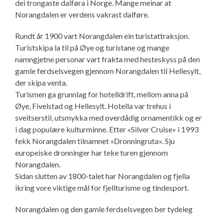
dei trongaste dalføra i Norge. Mange meinar at
Norangdalen er verdens vakrast dalføre.
Rundt år 1900 vart Norangdalen ein turistattraksjon.
Turistskipa la til på Øye og turistane og mange
namngjetne personar vart frakta med hesteskyss på den
gamle ferdselsvegen gjennom Norangdalen til Hellesylt,
der skipa venta.
Turismen ga grunnlag for hotelldrift, mellom anna på
Øye, Fivelstad og Hellesylt. Hotella var trehus i
sveitserstil, utsmykka med overdådig ornamentikk og er
i dag populære kulturminne. Etter «Silver Cruise» i 1993
fekk Norangdalen tilnamnet «Dronningruta». Sju
europeiske dronninger har teke turen gjennom
Norangdalen.
Sidan slutten av 1800-talet har Norangdalen og fjella
ikring vore viktige mål for fjellturisme og tindesport.
Norangdalen og den gamle ferdselsvegen ber tydeleg