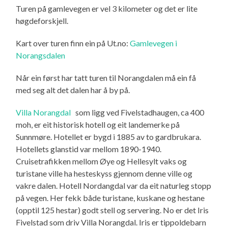
Turen på gamlevegen er vel 3 kilometer og det er lite
høgdeforskjell.
Kart over turen finn ein på Ut.no:
Gamlevegen i
Norangsdalen
Når ein først har tatt turen til Norangdalen må ein få
med seg alt det dalen har å by på.
Villa Norangdal
som ligg ved Fivelstadhaugen, ca 400
moh, er eit historisk hotell og eit landemerke på
Sunnmøre. Hotellet er bygd i 1885 av to gardbrukara.
Hotellets glanstid var mellom 1890-1940.
Cruisetrafikken mellom Øye og Hellesylt vaks og
turistane ville ha hesteskyss gjennom denne ville og
vakre dalen. Hotell Nordangdal var da eit naturleg stopp
på vegen. Her fekk både turistane, kuskane og hestane
(opptil 125 hestar) godt stell og servering. No er det Iris
Fivelstad som driv Villa Norangdal. Iris er tippoldebarn