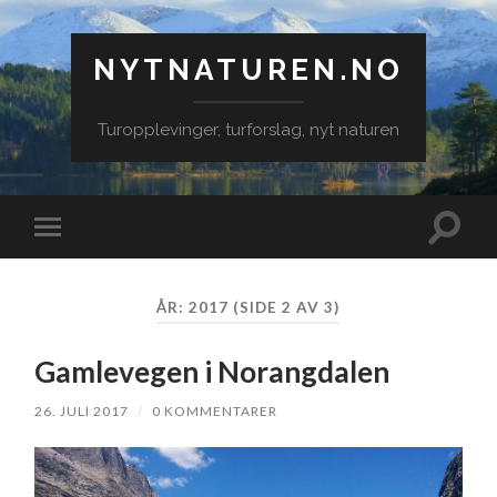
NYTNATUREN.NO
Turopplevinger, turforslag, nyt naturen
Veksle
Veksle
søkefe
mobilmeny
ÅR:
2017
(SIDE 2 AV 3)
Gamlevegen i Norangdalen
26. JULI 2017
/
0 KOMMENTARER