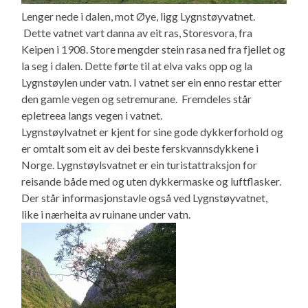
Lenger nede i dalen, mot Øye, ligg Lygnstøyvatnet.
Dette vatnet vart danna av eit ras, Storesvora, fra
Keipen i 1908. Store mengder stein rasa ned fra fjellet og
la seg i dalen. Dette førte til at elva vaks opp og la
Lygnstøylen under vatn. I vatnet ser ein enno restar etter
den gamle vegen og setremurane. Fremdeles står
epletreea langs vegen i vatnet.
Lygnstøylvatnet er kjent for sine gode dykkerforhold og
er omtalt som eit av dei beste ferskvannsdykkene i
Norge. Lygnstøylsvatnet er ein turistattraksjon for
reisande både med og uten dykkermaske og luftflasker.
Der står informasjonstavle også ved Lygnstøyvatnet,
like i nærheita av ruinane under vatn.