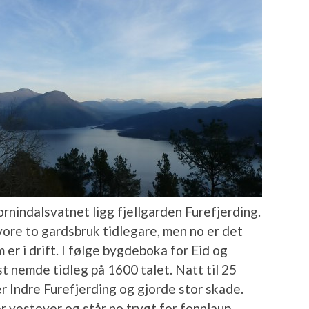
ornindalsvatnet ligg fjellgarden Furefjerding.
 vore to gardsbruk tidlegare, men no er det
 er i drift. I følge bygdeboka for Eid og
t nemde tidleg på 1600 talet. Natt til 25
 Indre Furefjerding og gjorde stor skade.
r vestover og står no trygt for fonnlaup.