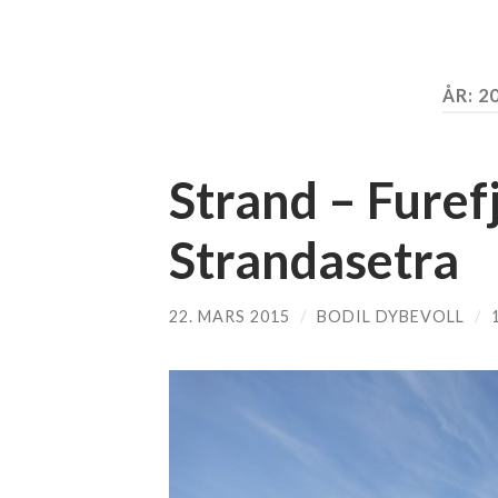
ÅR:
2
Strand – Furef
Strandasetra
22. MARS 2015
/
BODIL DYBEVOLL
/