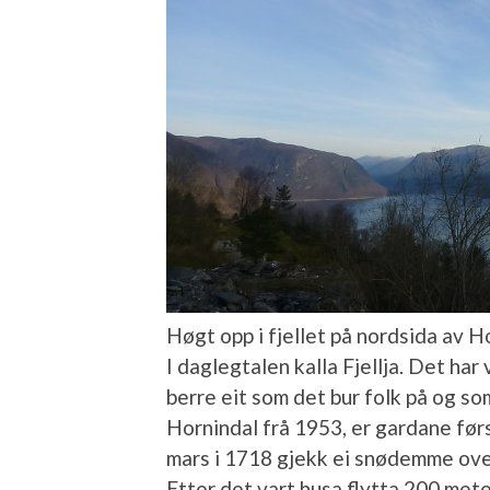
Høgt opp i fjellet på nordsida av H
I daglegtalen kalla Fjellja. Det har
berre eit som det bur folk på og som
Hornindal frå 1953, er gardane førs
mars i 1718 gjekk ei snødemme over
Etter det vart husa flytta 200 mete